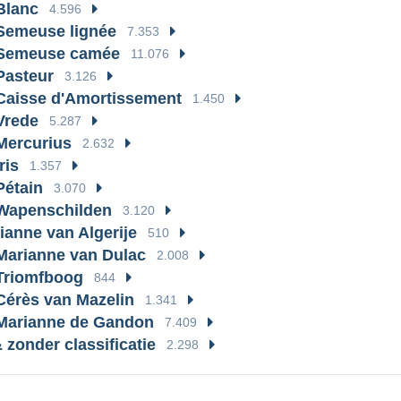
Blanc
4.596
Semeuse lignée
7.353
 Semeuse camée
11.076
Pasteur
3.126
Caisse d'Amortissement
1.450
Vrede
5.287
Mercurius
2.632
ris
1.357
Pétain
3.070
Wapenschilden
3.120
ianne van Algerije
510
Marianne van Dulac
2.008
Triomfboog
844
Cérès van Mazelin
1.341
Marianne de Gandon
7.409
 zonder classificatie
2.298