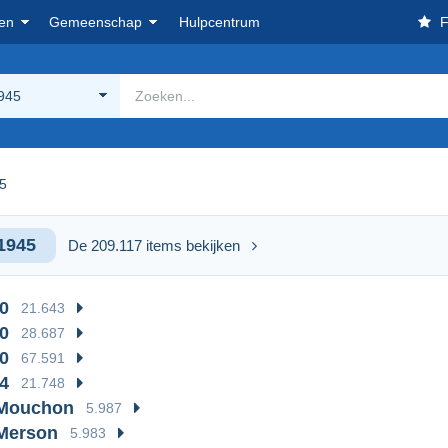
en
Gemeenschap
Hulpcentrum
F
945
5
1945
De 209.117 items bekijken
0
21.643
0
28.687
0
67.591
4
21.748
 Mouchon
5.987
 Merson
5.983