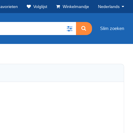
avorieten
Volglijst
Winkelmandje
Nederlands
Slim zoeken