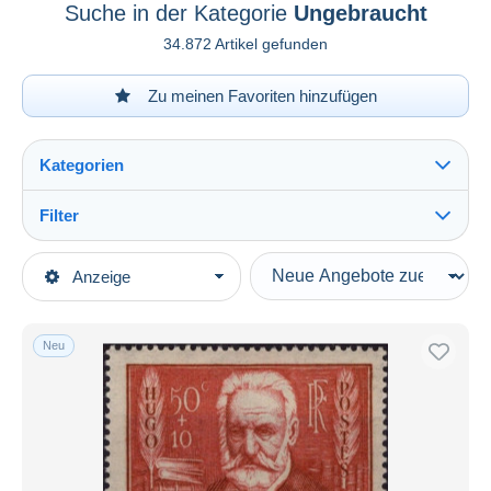
Suche in der Kategorie
Ungebraucht
34.872 Artikel gefunden
Zu meinen Favoriten hinzufügen
Kategorien
Filter
Alles sehen
Art der Verkäufe
Anzeige
Hauptkategorien
Laufende Angebote
Briefmarken
Festpreise
Europa
Neu
Auktionen mit Geboten
Frankreich
Auktionen ohne Gebote
1900-1945
Auktionshäuser
1931-1940
Verkauft
Ungebraucht
Dauer