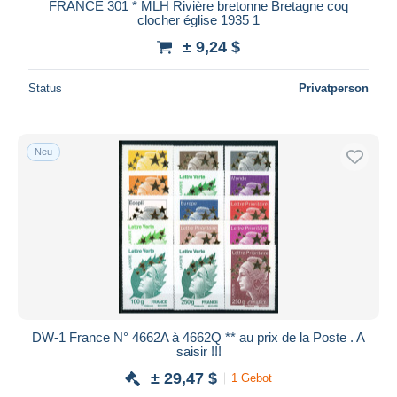
FRANCE 301 * MLH Rivière bretonne Bretagne coq
clocher église 1935 1
± 9,24 $
Status
Privatperson
Neu
DW-1 France N° 4662A à 4662Q ** au prix de la Poste . A
saisir !!!
± 29,47 $
1 Gebot