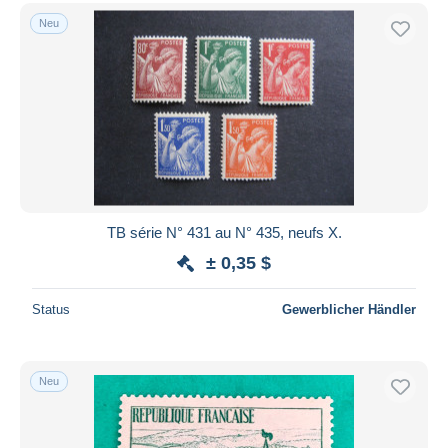
Neu
TB série N° 431 au N° 435, neufs X.
± 0,35 $
Status
Gewerblicher Händler
Neu