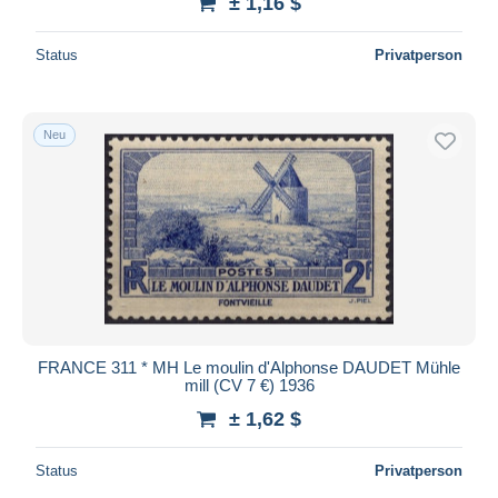
± 1,16 $
Status
Privatperson
Neu
FRANCE 311 * MH Le moulin d'Alphonse DAUDET Mühle
mill (CV 7 €) 1936
± 1,62 $
Status
Privatperson