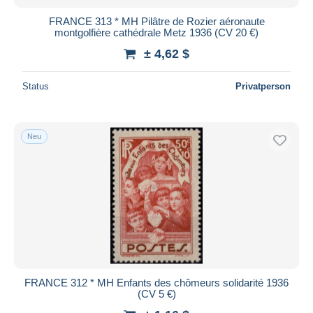
FRANCE 313 * MH Pilâtre de Rozier aéronaute
montgolfière cathédrale Metz 1936 (CV 20 €)
± 4,62 $
Status
Privatperson
Neu
FRANCE 312 * MH Enfants des chômeurs solidarité 1936
(CV 5 €)