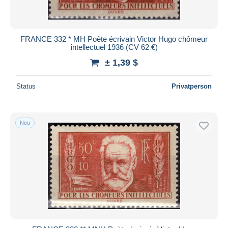
Alle Laufzeiten
Neu seit
Tage(n)
FRANCE 332 * MH Poète écrivain Victor Hugo chômeur
intellectuel 1936 (CV 62 €)
Endet in
Stunde(n)
± 1,39 $
Preis
Status
Privatperson
Von
bis
$
$
Nur ermäßigt
Kostenloser Versand
Neu
Zahlungsmethoden
PayPal
Banküberweisung
Visa
Mastercard
Bancontact
iDeal