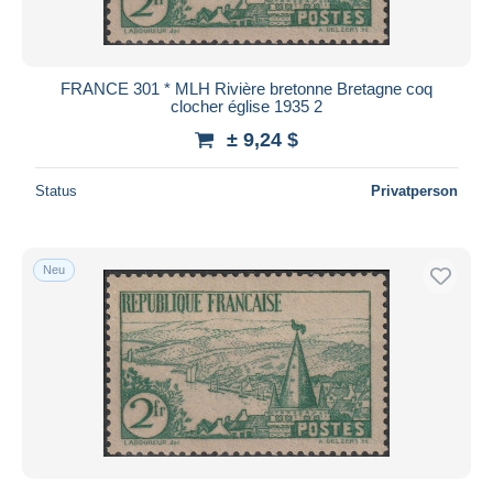
FRANCE 301 * MLH Rivière bretonne Bretagne coq
clocher église 1935 2
± 9,24 $
Status
Privatperson
Neu