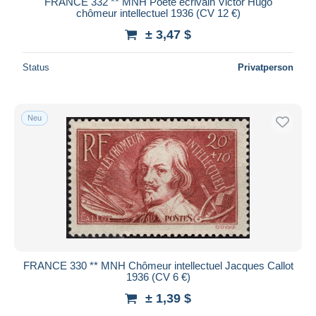
FRANCE 332 ** MNH Poète écrivain Victor Hugo
chômeur intellectuel 1936 (CV 12 €)
Maestro
± 3,47 $
Gesamte Auswahl aufheben
Wohnsitz des Verkäufers
Status
Privatperson
Weltweit
Neu
Übernehmen
FRANCE 330 ** MNH Chômeur intellectuel Jacques Callot
1936 (CV 6 €)
± 1,39 $