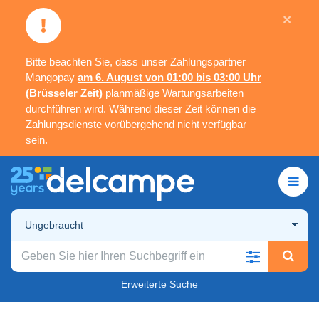
×
Bitte beachten Sie, dass unser Zahlungspartner
Mangopay
am 6. August von 01:00 bis 03:00 Uhr
(Brüsseler Zeit)
planmäßige Wartungsarbeiten
durchführen wird. Während dieser Zeit können die
Zahlungsdienste vorübergehend nicht verfügbar
sein.
Ungebraucht
Erweiterte Suche