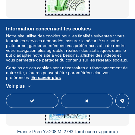
France Préo N** Yv:210 Mi:2808 Harpe
Information concernant les cookies
± 0,50 $US
Notre site utilise des cookies pour les finalités suivantes : vous
fournir les services demandés, assurer la sécurité sur notre
plateforme, garder en mémoire vos préférences afin de rendre
Statut
Particulier
votre navigation plus agréable, réaliser des statistiques dans le
but d’adapter notre site à vos besoins, afficher des vidéos et
vous permettre de partager du contenu sur les réseaux sociaux.
Certains de ces cookies sont nécessaires au fonctionnement de
Nouveau
notre site, d’autres peuvent être paramétrés selon vos
préférences.
En savoir plus
Voir plus
France Préo Yv:208 Mi:2793 Tambourin (s.gomme)