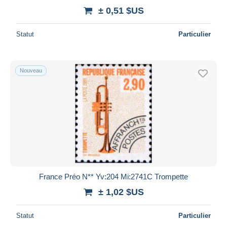
± 0,51 $US
Statut
Particulier
Nouveau
France Préo N** Yv:204 Mi:2741C Trompette
± 1,02 $US
Statut
Particulier