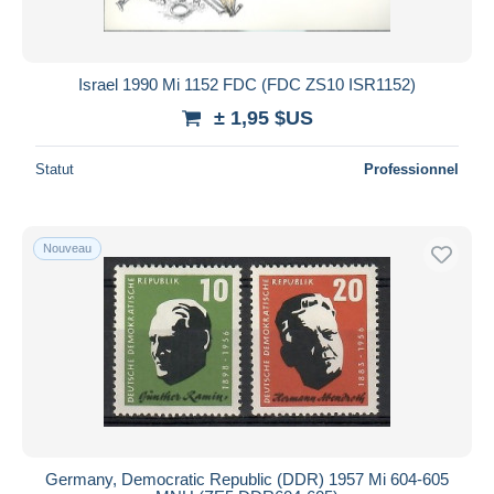
Toutes les durées
Nouveau
jours
Israel 1990 Mi 1152 FDC (FDC ZS10 ISR1152)
depuis
± 1,95 $US
Fermant
heures
dans
Statut
Professionnel
Prix
De
à
$US
$US
Nouveau
Uniquement en réduction
Livraison gratuite
Méthodes de paiement
PayPal
Virement bancaire
Visa
Mastercard
Bancontact
Germany, Democratic Republic (DDR) 1957 Mi 604-605