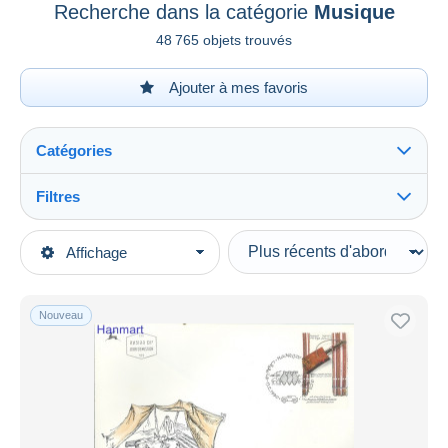
Recherche dans la catégorie
Musique
48 765 objets trouvés
Ajouter à mes favoris
Catégories
Filtres
Tout voir
Types de vente
Affichage
Catégories principales
En cours
Timbres
Prix fixes
Thèmes
Nouveau
Enchères avec offres
Musique
Enchères sans offres
Maisons de vente
Vendus
Durée