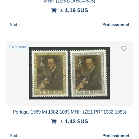
MNH (ZE5 DDR604-605)
iDeal
± 1,19 $US
Maestro
Tout désélectionner
Statut
Professionnel
Résidence du vendeur
Monde entier
Nouveau
Appliquer
Portugal 1969 Mi 1082-1083 MNH (ZE1 PRT1082-1083)
± 1,42 $US
Statut
Professionnel