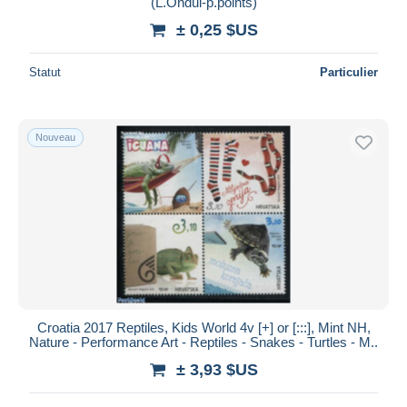
(L.Ondul-p.points)
± 0,25 $US
Statut
Particulier
Nouveau
Croatia 2017 Reptiles, Kids World 4v [+] or [:::], Mint NH,
Nature - Performance Art - Reptiles - Snakes - Turtles - M..
± 3,93 $US