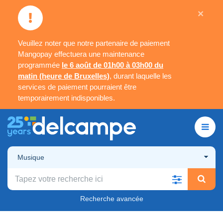
×
Veuillez noter que notre partenaire de paiement
Mangopay effectuera une maintenance
programmée
le 6 août de 01h00 à 03h00 du
matin (heure de Bruxelles)
, durant laquelle les
services de paiement pourraient être
temporairement indisponibles.
Musique
Recherche avancée