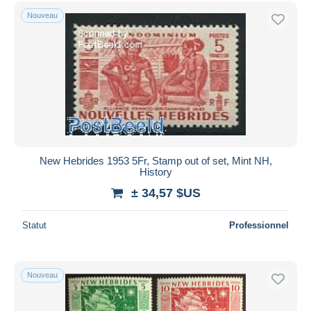
Uniquement en réduction
Nouveau
Livraison gratuite
Méthodes de paiement
PayPal
Virement bancaire
Visa
Mastercard
Bancontact
New Hebrides 1953 5Fr, Stamp out of set, Mint NH,
iDeal
History
Maestro
± 34,57 $US
Tout désélectionner
Statut
Professionnel
Résidence du vendeur
Monde entier
Nouveau