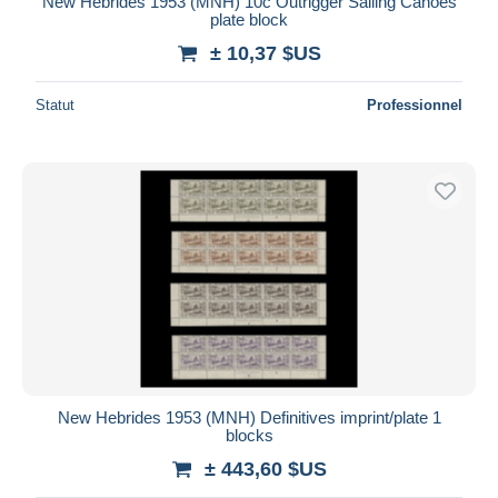
New Hebrides 1953 (MNH) 10c Outrigger Sailing Canoes
plate block
± 10,37 $US
Statut
Professionnel
New Hebrides 1953 (MNH) Definitives imprint/plate 1
blocks
± 443,60 $US