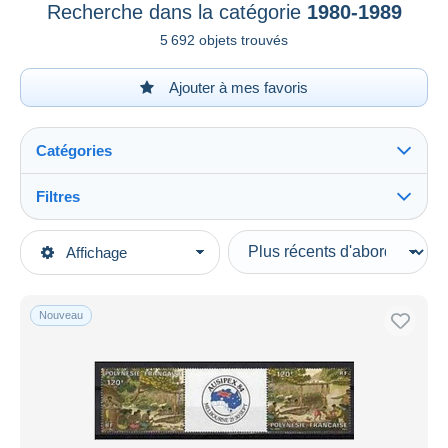
Recherche dans la catégorie
1980-1989
5 692 objets trouvés
Ajouter à mes favoris
Catégories
Filtres
Tout voir
Types de vente
Affichage
Catégories principales
En cours
Timbres
Prix fixes
Océanie
Nouveau
Enchères avec offres
Polynésie Française
Enchères sans offres
Maisons de vente
1980-1989
Tout voir
Vendus
Oblitérés
676
Neufs
4 017
Durée