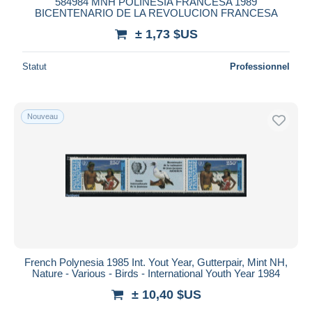
584984 MNH POLINESIA FRANCESA 1989
iDeal
BICENTENARIO DE LA REVOLUCION FRANCESA
Maestro
± 1,73 $US
Tout désélectionner
Statut
Professionnel
Résidence du vendeur
Monde entier
Nouveau
Appliquer
French Polynesia 1985 Int. Yout Year, Gutterpair, Mint NH,
Nature - Various - Birds - International Youth Year 1984
± 10,40 $US