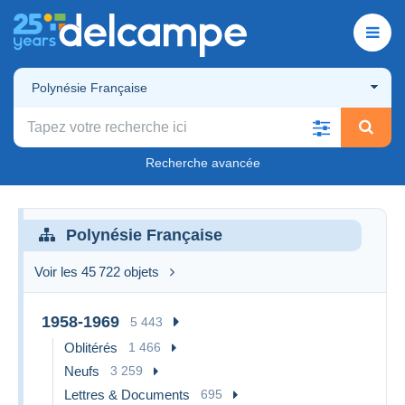
Polynésie Française
Recherche avancée
Polynésie Française
Voir les 45 722 objets
1958-1969
5 443
Oblitérés
1 466
Neufs
3 259
Lettres & Documents
695