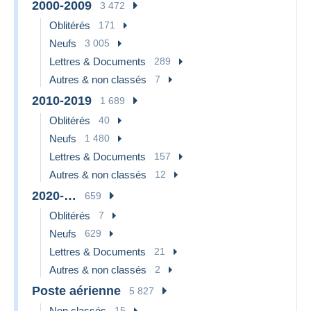
2000-2009
3 472
Oblitérés
171
Neufs
3 005
Lettres & Documents
289
Autres & non classés
7
2010-2019
1 689
Oblitérés
40
Neufs
1 480
Lettres & Documents
157
Autres & non classés
12
2020-…
659
Oblitérés
7
Neufs
629
Lettres & Documents
21
Autres & non classés
2
Poste aérienne
5 827
Non classés
15