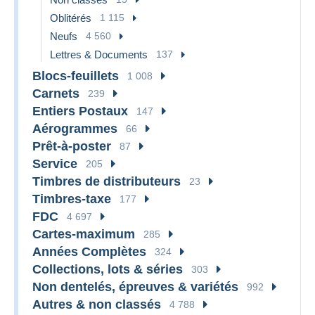
Oblitérés
1 115
Neufs
4 560
Lettres & Documents
137
Blocs-feuillets
1 008
Carnets
239
Entiers Postaux
147
Aérogrammes
66
Prêt-à-poster
87
Service
205
Timbres de distributeurs
23
Timbres-taxe
177
FDC
4 697
Cartes-maximum
285
Années Complètes
324
Collections, lots & séries
303
Non dentelés, épreuves & variétés
992
Autres & non classés
4 788