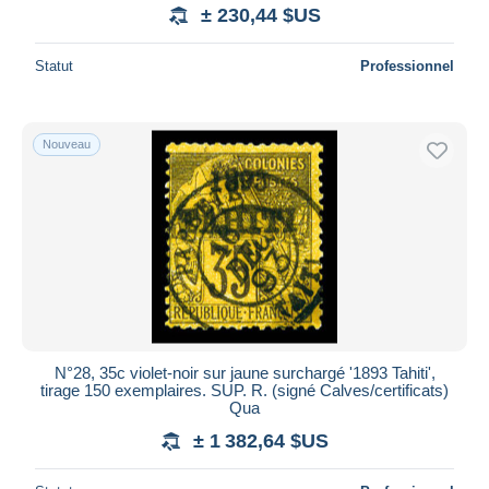
± 230,44 $US
Statut
Professionnel
Nouveau
N°28, 35c violet-noir sur jaune surchargé '1893 Tahiti',
tirage 150 exemplaires. SUP. R. (signé Calves/certificats)
Qua
± 1 382,64 $US