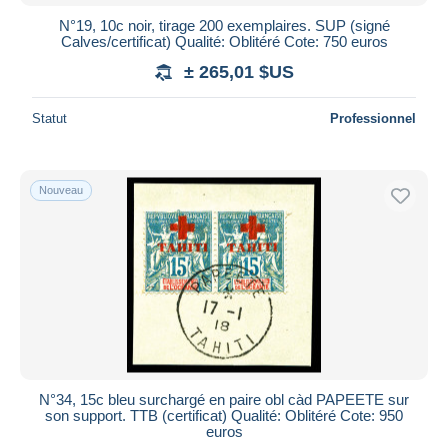
N°19, 10c noir, tirage 200 exemplaires. SUP (signé
Calves/certificat) Qualité: Oblitéré Cote: 750 euros
± 265,01 $US
Statut
Professionnel
Nouveau
N°34, 15c bleu surchargé en paire obl càd PAPEETE sur
son support. TTB (certificat) Qualité: Oblitéré Cote: 950
euros