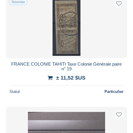
Nouveau
Uniquement en réduction
Livraison gratuite
Méthodes de paiement
PayPal
Virement bancaire
Visa
Mastercard
Bancontact
FRANCE COLONIE TAHITI Taxe Colonie Générale paire
n° 19
iDeal
± 11,52 $US
Maestro
Tout désélectionner
Statut
Particulier
Résidence du vendeur
Monde entier