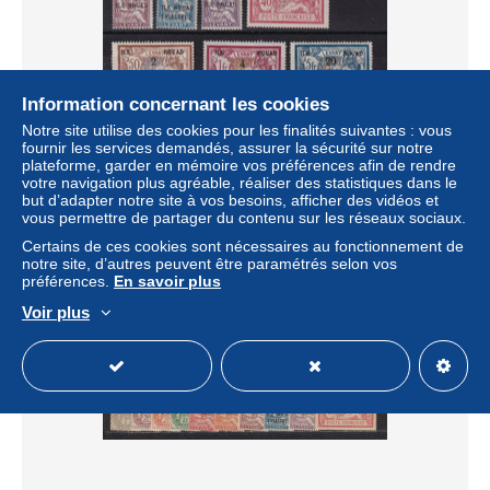
Information concernant les cookies
Notre site utilise des cookies pour les finalités suivantes : vous
Rouad n°4/16 - Neuf * avec charnière - N°12 B/TB sinon
fournir les services demandés, assurer la sécurité sur notre
série TB
plateforme, garder en mémoire vos préférences afin de rendre
votre navigation plus agréable, réaliser des statistiques dans le
± 46,24 $US
but d’adapter notre site à vos besoins, afficher des vidéos et
vous permettre de partager du contenu sur les réseaux sociaux.
Statut
Professionnel
Certains de ces cookies sont nécessaires au fonctionnement de
notre site, d’autres peuvent être paramétrés selon vos
préférences.
En savoir plus
Voir plus