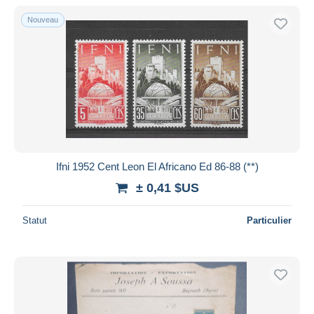
De
à
$US
$US
Nouveau
Uniquement en réduction
Livraison gratuite
Méthodes de paiement
PayPal
Virement bancaire
Visa
Mastercard
Bancontact
Ifni 1952 Cent Leon El Africano Ed 86-88 (**)
iDeal
± 0,41 $US
Maestro
Statut
Particulier
Tout désélectionner
Résidence du vendeur
Monde entier