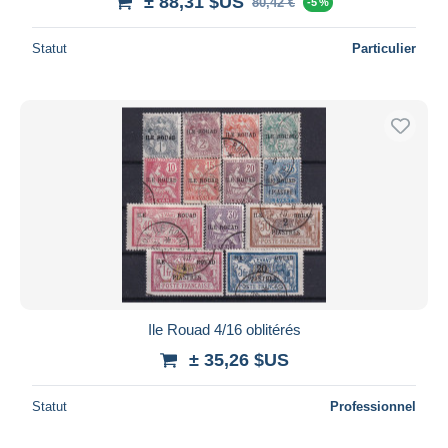
± 88,31 $US
80,42 €
-5 %
Statut
Particulier
Ile Rouad 4/16 oblitérés
± 35,26 $US
Statut
Professionnel