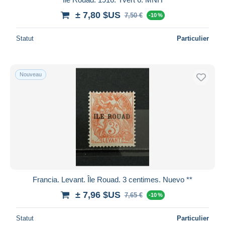
± 7,80 $US
7,50 €
-10 %
Statut
Particulier
Nouveau
Francia. Levant. Île Rouad. 3 centimes. Nuevo **
± 7,96 $US
7,65 €
-10 %
Statut
Particulier