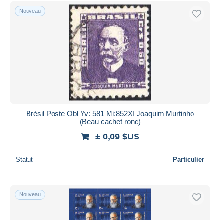
Uniquement en réduction
Nouveau
Livraison gratuite
Méthodes de paiement
PayPal
Virement bancaire
Visa
Mastercard
Bancontact
Brésil Poste Obl Yv: 581 Mi:852XI Joaquim Murtinho
iDeal
(Beau cachet rond)
Maestro
± 0,09 $US
Tout désélectionner
Statut
Particulier
Résidence du vendeur
Monde entier
Nouveau