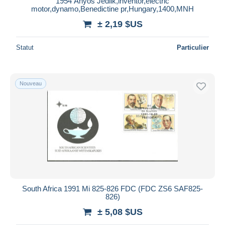
1954 Ányos Jedlik,inventor,electric
motor,dynamo,Benedictine pr,Hungary,1400,MNH
± 2,19 $US
Statut
Particulier
Nouveau
South Africa 1991 Mi 825-826 FDC (FDC ZS6 SAF825-
826)
± 5,08 $US