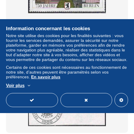
Berlin Poste Obl Yv:733 Mi:776 750.Jahre Berlin (TB
Information concernant les cookies
cachet rond)
Notre site utilise des cookies pour les finalités suivantes : vous
± 1,28 $US
fournir les services demandés, assurer la sécurité sur notre
plateforme, garder en mémoire vos préférences afin de rendre
votre navigation plus agréable, réaliser des statistiques dans le
Statut
Particulier
but d’adapter notre site à vos besoins, afficher des vidéos et
vous permettre de partager du contenu sur les réseaux sociaux.
Certains de ces cookies sont nécessaires au fonctionnement de
notre site, d’autres peuvent être paramétrés selon vos
Nouveau
préférences.
En savoir plus
Voir plus