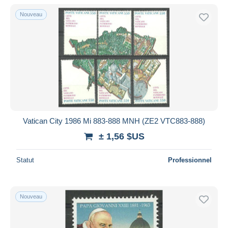
De
à
$US
$US
Nouveau
Uniquement en réduction
Livraison gratuite
Méthodes de paiement
PayPal
Virement bancaire
Visa
Mastercard
Bancontact
Vatican City 1986 Mi 883-888 MNH (ZE2 VTC883-888)
iDeal
± 1,56 $US
Maestro
Statut
Professionnel
Tout désélectionner
Résidence du vendeur
Monde entier
Nouveau