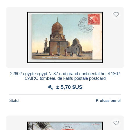
De
à
$US
$US
Uniquement en réduction
Livraison gratuite
Méthodes de paiement
PayPal
Virement bancaire
Visa
Mastercard
Bancontact
22602 egypte egypt N°37 cad grand continental hotel 1907
iDeal
CAIRO tombeau de kalifs postale postcard
Maestro
± 5,70 $US
Tout désélectionner
Statut
Professionnel
Résidence du vendeur
Monde entier