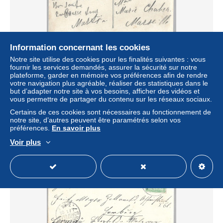
Information concernant les cookies
Notre site utilise des cookies pour les finalités suivantes : vous
(C05) 4M. STAMP ON PICTURE POSTCARD (S.S.
fournir les services demandés, assurer la sécurité sur notre
KARNAK)TIED BY "ALEXANDRIEN – TRIEST" ON 26.11.
plateforme, garder en mémoire vos préférences afin de rendre
14 - TO FRANCE
votre navigation plus agréable, réaliser des statistiques dans le
± 201,64 $US
but d’adapter notre site à vos besoins, afficher des vidéos et
vous permettre de partager du contenu sur les réseaux sociaux.
Certains de ces cookies sont nécessaires au fonctionnement de
Statut
Particulier
notre site, d’autres peuvent être paramétrés selon vos
préférences.
En savoir plus
Voir plus
Nouveau