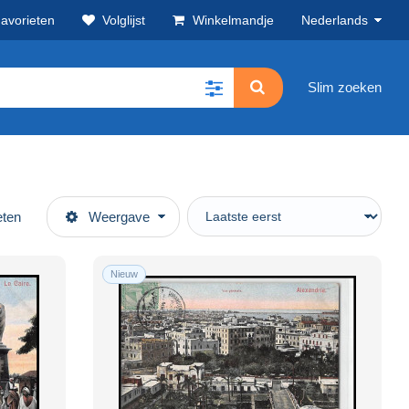
avorieten
Volglijst
Winkelmandje
Nederlands
Slim zoeken
eten
Weergave
Nieuw