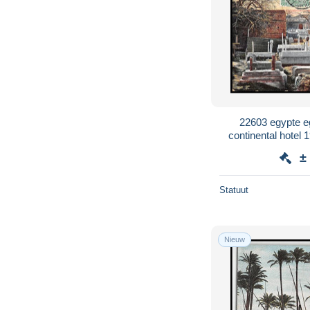
22603 egypte e
continental hotel 
pompée Herbla
±
Statuut
Nieuw