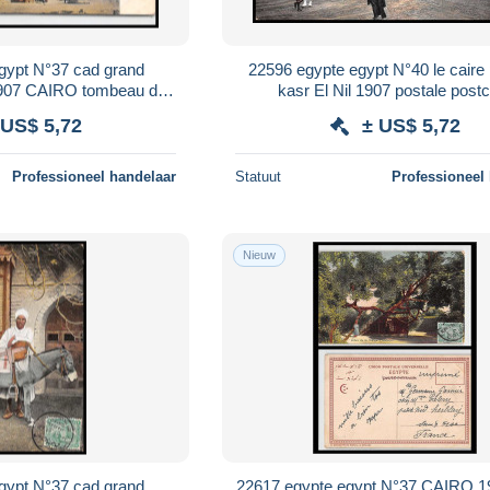
gypt N°37 cad grand
22596 egypte egypt N°40 le caire
 1907 CAIRO tombeau de
kasr El Nil 1907 postale post
stale postcard
 US$ 5,72
± US$ 5,72
Professioneel handelaar
Statuut
Professioneel
Nieuw
gypt N°37 cad grand
22617 egypte egypt N°37 CAIRO 1