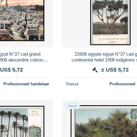
gypt N°37 cad grand
22606 egypte egypt N°37 cad 
1908 alexandrie colonne
continental hotel 1908 indigènes 
y postale postcard
palmiers Herblay postale post
 US$ 5,72
± US$ 5,72
Professioneel handelaar
Statuut
Professioneel
Nieuw