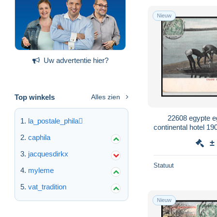
Nieuw
Uw advertentie hier?
Top winkels
Alles zien
22608 egypte e
la_postale_phila
continental hotel 1
Herblay CAIR
caphila
±
jacquesdirkx
Statuut
myleme
vat_tradition
Nieuw