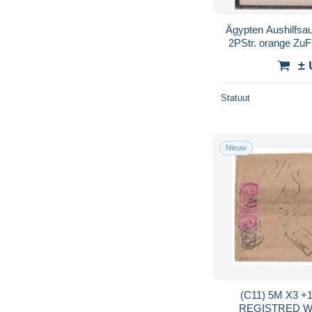
Ägypten Aushilfs
2PStr. orange ZuF
hds 2979) Caire 
± 
Statuut
Nieuw
(C11) 5M X3 
REGISTRED W