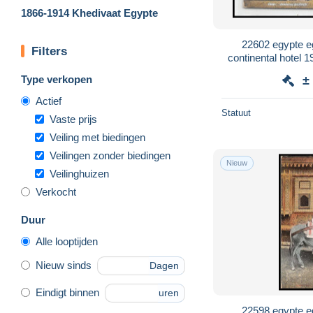
1866-1914 Khedivaat Egypte
22602 egypte e
Filters
continental hotel
kalifs po
Type verkopen
±
Actief
Statuut
Vaste prijs
Veiling met biedingen
Veilingen zonder biedingen
Nieuw
Veilinghuizen
Verkocht
Duur
Alle looptijden
Nieuw sinds
Dagen
Eindigt binnen
uren
22598 egypte e