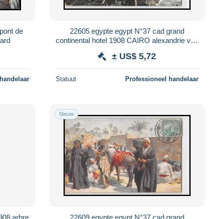
 pont de
22605 egypte egypt N°37 cad grand
card
continental hotel 1908 CAIRO alexandrie vue
générale postale postcard
± US$ 5,72
 handelaar
Statuut
Professioneel handelaar
Nieuw
908 arbre
22609 egypte egypt N°37 cad grand