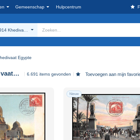
en
Gemeenschap
Hulpcentrum
F
914 Khedivaat Egypte
hedivaat Egypte
1866-1914 Khedivaat Egypte
6.691 items gevonden
Toevoegen aan mijn favori
Nieuw