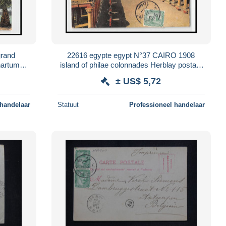
grand
22616 egypte egypt N°37 CAIRO 1908
hartum
island of philae colonnades Herblay postale
postcard
postcard
± US$ 5,72
 handelaar
Statuut
Professioneel handelaar