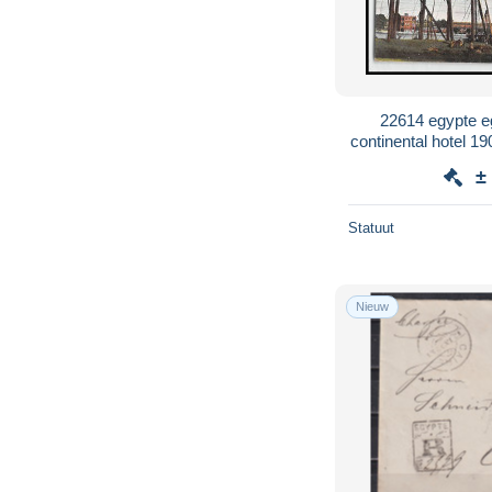
22614 egypte e
continental hotel 
el nil Herbla
±
Statuut
Nieuw