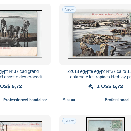
Nieuw
gypt N°37 cad grand
22613 egypte egypt N°37 cairo 1
908 chasse des crocodiles
cataracte les rapides Herblay p
O postale postcard
postcard
 US$ 5,72
± US$ 5,72
Professioneel handelaar
Statuut
Professioneel
Nieuw