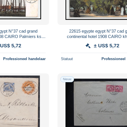
gypt N°37 cad grand
22615 egypte egypt N°37 cad 
1908 CAIRO Palmiers ksar
continental hotel 1908 CAIRO k
y postale postcard
sudan palm trees Herblay postale 
 US$ 5,72
± US$ 5,72
Professioneel handelaar
Statuut
Professioneel
Nieuw