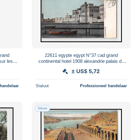
grand
22611 egypte egypt N°37 cad grand
sur les
continental hotel 1908 alexandrie palais du
card
ras el tin CAIRO postale postcard
± US$ 5,72
 handelaar
Statuut
Professioneel handelaar
Nieuw