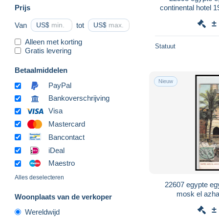
Prijs
continental hotel
Herblay p
±
Van
US$
tot
US$
Alleen met korting
Statuut
Gratis levering
Betaalmiddelen
Nieuw
PayPal
Bankoverschrijving
Visa
Mastercard
Bancontact
iDeal
Maestro
Alles deselecteren
22607 egypte e
mosk el azha
Woonplaats van de verkoper
±
Wereldwijd