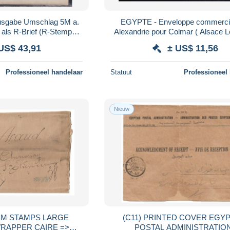
ausgabe Umschlag 5M a.
EGYPTE - Enveloppe commerci
 als R-Brief (R-Stempel
Alexandrie pour Colmar ( Alsace Lo
1892 nach Alexandrien
en 1912 - L 185830
US$ 43,91
± US$ 11,56
Professioneel handelaar
Statuut
Professioneel
Nieuw
+1M STAMPS LARGE
(C11) PRINTED COVER EGY
RAPPER CAIRE =>
POSTAL ADMINISTRATION