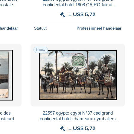
postale
continental hotel 1908 CAIRO fair at
kerdasse Herblay postale postcard
± US$ 5,72
 handelaar
Statuut
Professioneel handelaar
Nieuw
e des
22597 egypte egypt N°37 cad grand
ostcard
continental hotel chameaux cymbaliers
Herblay 1908 CAIRO fair at gize 1081/4
± US$ 5,72
postale