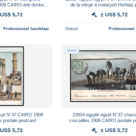
 1908 CAIRO ane donkey
de la vièrge à mataryeh Herblay 
ostale postcard
postcard
 US$ 5,72
± US$ 5,72
Professioneel handelaar
Statuut
Professioneel
Nieuw
gypt N°37 CAIRO 1908
22604 egypte egypt N°37 chass
r postale postcard
crocodiles 1908 CAIRO postale p
 US$ 5,72
± US$ 5,72