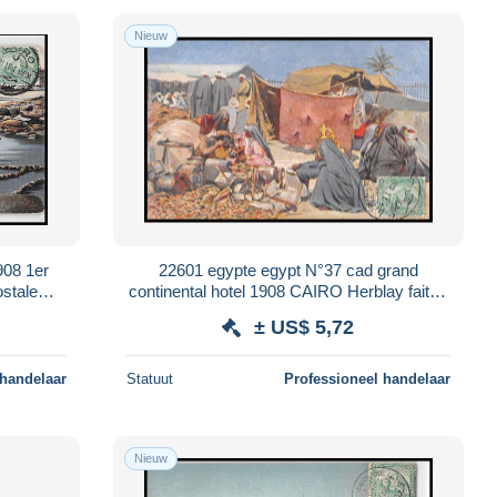
Nieuw
908 1er
22601 egypte egypt N°37 cad grand
ostale
continental hotel 1908 CAIRO Herblay fait at
gize 1081/4 postale postcard
± US$ 5,72
 handelaar
Statuut
Professioneel handelaar
Nieuw