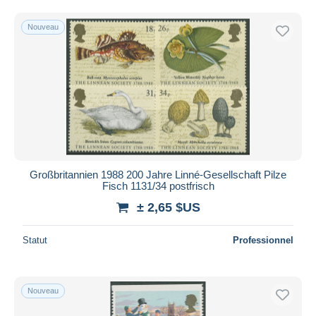
Uniquement en réduction
Livraison gratuite
Nouveau
Méthodes de paiement
PayPal
Virement bancaire
Visa
Mastercard
Bancontact
iDeal
Großbritannien 1988 200 Jahre Linné-Gesellschaft Pilze
Fisch 1131/34 postfrisch
Maestro
± 2,65 $US
Tout désélectionner
Résidence du vendeur
Statut
Professionnel
Monde entier
Nouveau