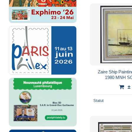
Zaire Ship Painti
1980 MNH S
±
Statut