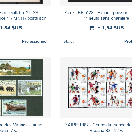
oc feuillet n°YT. 29 -
Zaire - BF n°23 - Faune - poisson - 
xe ** / MNH / postfrisch
** neufs sans charniere
 1,84 $US
± 1,54 $US
Professionnel
Statut
Pro
c des Virunga - faune
ZAIRE 1982 - Coupe du monde de 
age -7 v.
Espana 82 - 12 v.