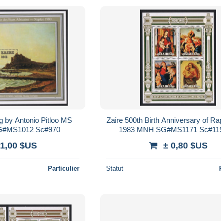
ng by Antonio Pitloo MS
Zaire 500th Birth Anniversary of R
G#MS1012 Sc#970
1983 MNH SG#MS1171 Sc#11
 1,00 $US
± 0,80 $US
Particulier
Statut