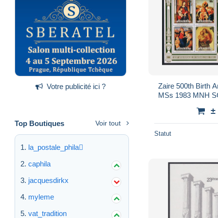
Zaire 500th Birth 
Votre publicité ici ?
MSs 1983 MNH S
±
Top Boutiques
Voir tout
Statut
la_postale_phila
caphila
jacquesdirkx
myleme
vat_tradition