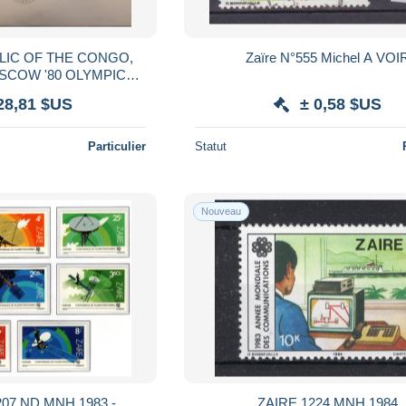
BLIC OF THE CONGO,
Zaïre N°555 Michel A VO
SCOW '80 OLYMPIC
AIL STAMP, VF.
28,81 $US
± 0,58 $US
Particulier
Statut
Nouveau
207 ND MNH 1983 -
ZAIRE 1224 MNH 1984