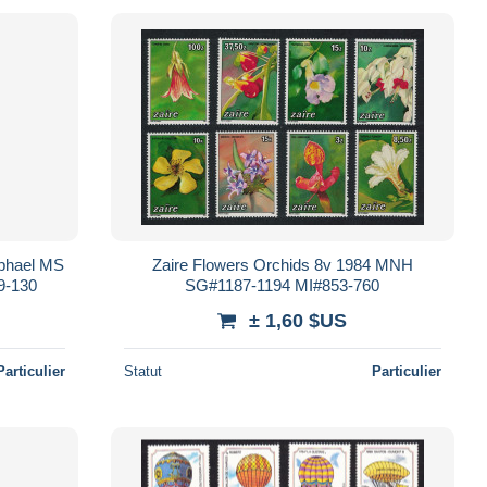
aphael MS
Zaire Flowers Orchids 8v 1984 MNH
9-130
SG#1187-1194 MI#853-760
± 1,60 $US
Particulier
Statut
Particulier