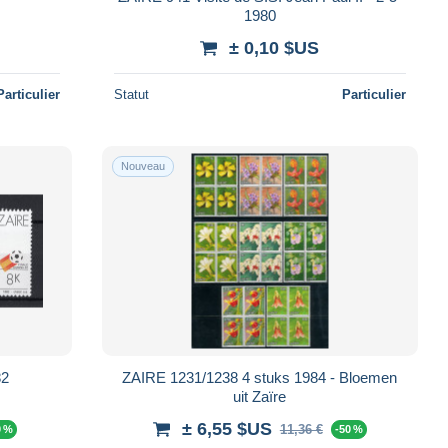
1980
± 0,10 $US
Particulier
Statut
Particulier
Nouveau
82
ZAIRE 1231/1238 4 stuks 1984 - Bloemen
uit Zaïre
± 6,55 $US
11,36 €
0 %
-50 %