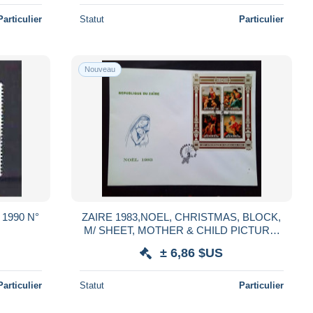
Particulier
Statut
Particulier
Nouveau
1990 N°
ZAIRE 1983,NOEL, CHRISTMAS, BLOCK,
M/ SHEET, MOTHER & CHILD PICTURE,
CANDEL CACHET, KINSHASA CITY
± 6,86 $US
CANCEL, FDC COVER
Particulier
Statut
Particulier