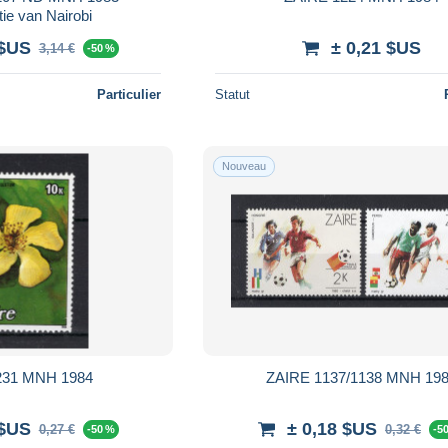
ie van Nairobi
 $US
± 0,21 $US
3,14 €
-50 %
Particulier
Statut
Nouveau
231 MNH 1984
ZAIRE 1137/1138 MNH 19
 $US
± 0,18 $US
0,27 €
0,32 €
-50 %
-5