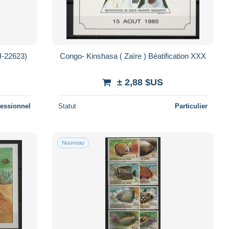
H-22623)
Congo- Kinshasa ( Zaïre ) Béatification XXX
± 2,88 $US
fessionnel
Statut
Particulier
Nouveau