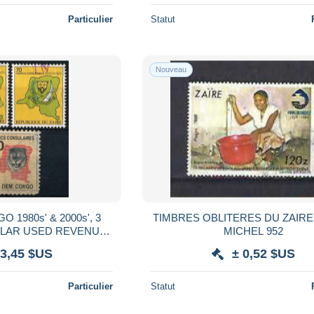
Particulier
Statut
Nouveau
 1980s' & 2000s', 3
TIMBRES OBLITERES DU ZAIRE 
LAR USED REVENUE
MICHEL 952
PS #S294
 3,45 $US
± 0,52 $US
Particulier
Statut