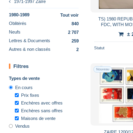
1971-1997 Zaïre
1980-1989
Tout voir
TS) 1980 REPU
Oblitérés
840
FDC, WITH MO
GAMES AIRM
Neufs
2 707
± 
Lettres & Documents
259
Statut
Autres & non classés
2
Filtres
Nouveau
Types de vente
En cours
Prix fixes
Enchères avec offres
Enchères sans offres
Maisons de vente
Vendus
ZAIRE 1200/1