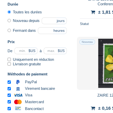
Conferent
Durée
± 1,81
Toutes les durées
Nouveau depuis
jours
Statut
Fermant dans
heures
Prix
Nouveau
De
à
$US
$US
Uniquement en réduction
Livraison gratuite
Méthodes de paiement
PayPal
Virement bancaire
Visa
ZAIRE 1
Mastercard
± 0,16
Bancontact