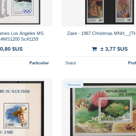
Games Los Angeles MS
Zaire - 1987 Christmas MNH__(T
#MS1200 Sc#1159
 0,80 $US
± 3,77 $US
Particulier
Statut
Pro
Nouveau