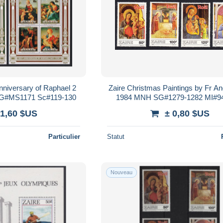
Anniversary of Raphael 2
Zaire Christmas Paintings by Fr An
G#MS1171 Sc#119-130
1984 MNH SG#1279-1282 MI#9
Sc#1237-1240
 1,60 $US
± 0,80 $US
Particulier
Statut
Nouveau