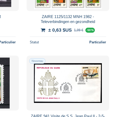
IR
ZAIRE 1125/1132 MNH 1982 -
Televerbindingen en gezondheid
± 0,63 $US
1,09 €
-50 %
Particulier
Statut
Particulier
Nouveau
ZAIRE 941 Visite de S.S. Jean Paul II - 2-5-