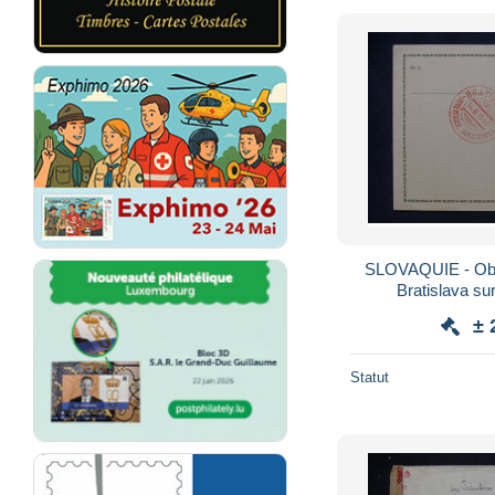
SLOVAQUIE - Obli
Bratislava sur
compléments en
± 
1
Statut