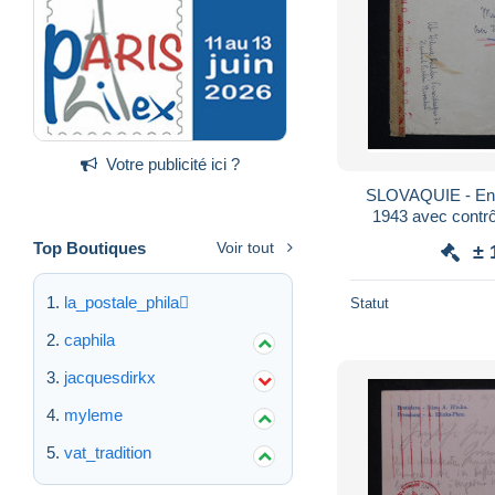
Votre publicité ici ?
SLOVAQUIE - Env
1943 avec contrôl
1
Top Boutiques
Voir tout
± 
la_postale_phila
Statut
caphila
jacquesdirkx
myleme
vat_tradition