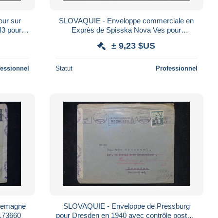
ur sur
SLOVAQUIE - Enveloppe commerciale en
43 pour
Exprès de Spisska Nova Ves pour
 166971
l'Allemagne en 1943 avec contrôle postal - L
± 9,23 $US
164070
fessionnel
Statut
Professionnel
llemagne
SLOVAQUIE - Enveloppe de Pressburg
 173660
pour Dresden en 1940 avec contrôle postal -