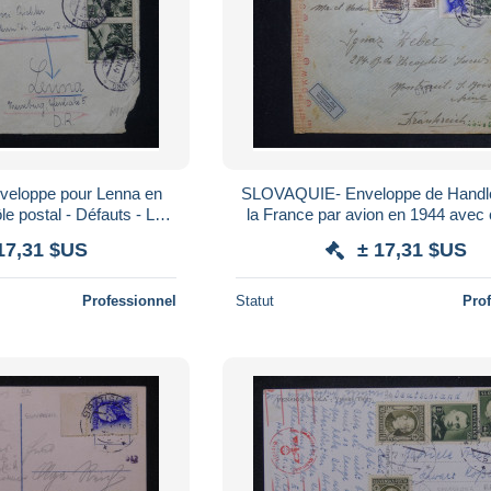
eloppe pour Lenna en
SLOVAQUIE- Enveloppe de Handl
e postal - Défauts - L
la France par avion en 1944 avec 
67142
postal - L 167151
17,31 $US
± 17,31 $US
Professionnel
Statut
Pro