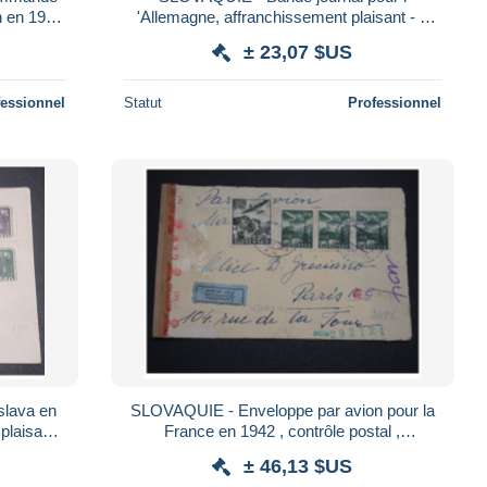
n en 1943
'Allemagne, affranchissement plaisant - L
 27607
27567
± 23,07 $US
fessionnel
Statut
Professionnel
SLOVAQUIE - Enveloppe par avion pour la
plaisant-
France en 1942 , contrôle postal ,
affranchissement plaisant - A Voir - L 5005
± 46,13 $US