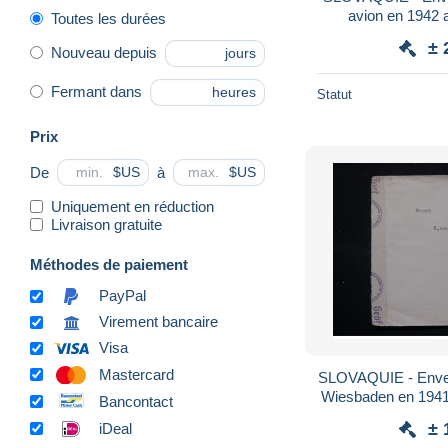
avion en 1942 a
Toutes les durées
affranchissemen
± 
Nouveau depuis
jours
Fermant dans
heures
Statut
Prix
De
à
$US
$US
Uniquement en réduction
Livraison gratuite
Méthodes de paiement
PayPal
Virement bancaire
Visa
Mastercard
SLOVAQUIE - Envel
Wiesbaden en 1941 
Bancontact
± 
iDeal