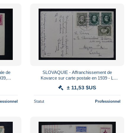
le de
SLOVAQUIE - Affranchissement de
Kovarce sur carte postale en 1939 - L
 L 159750
167441
± 11,53 $US
fessionnel
Statut
Professionnel