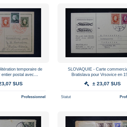
tération temporaire de
SLOVAQUIE - Carte commercia
 entier postal avec
Bratislava pour Vrsovice en 1939,
 1940 pour Praha - L
affranchissement avec surchargé -
23,07 $US
± 23,07 $US
59751
Professionnel
Statut
Pro