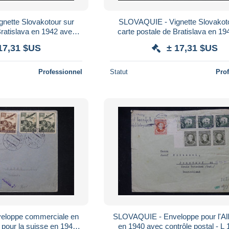
nette Slovakotour sur
SLOVAQUIE - Vignette Slovakoto
Bratislava en 1942 avec
carte postale de Bratislava en 19
lemand - L 166966
Freiburg avec contrôle postal- L
17,31 $US
± 17,31 $US
Professionnel
Statut
Pro
loppe commerciale en
SLOVAQUIE - Enveloppe pour l'A
 pour la suisse en 1942
en 1940 avec contrôle postal - L