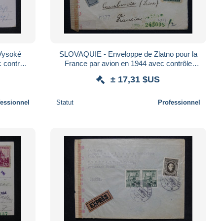
Vysoké
SLOVAQUIE - Enveloppe de Zlatno pour la
 contrôle
France par avion en 1944 avec contrôle
postal- L 166970
± 17,31 $US
fessionnel
Statut
Professionnel