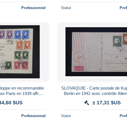
Professionnel
Statut
Pro
oppe en recommandée
SLOVAQUIE - Carte postale de Kup
r Paris en 1939 affr
Berlin en 1942 avec contrôle Alle
plaisant avec controle postal à voir P6772
93537
34,60 $US
± 17,31 $US
Professionnel
Statut
Pro