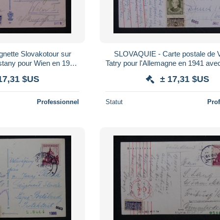
nette Slovakotour sur
SLOVAQUIE - Carte postale de 
istany pour Wien en 1943
Tatry pour l'Allemagne en 1941 avec
Allemand - L 166969
Allemand - L 166972
17,31 $US
± 17,31 $US
Professionnel
Statut
Pro