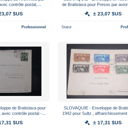
vec contrôle postal,
de Bratislava pour Presov par avio
t plaisant - L 27609
, affranchissement plaisant - L
23,07 $US
± 23,07 $US
Professionnel
Statut
Pro
oppe de Bratislava pour
SLOVAQUIE - Enveloppe de Bratislava en
avec contrôle postal - L
1942 pour Sultz , affranchissement 
27099
L 12299
17,31 $US
± 17,31 $US