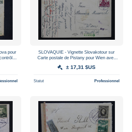
ova pour
SLOVAQUIE - Vignette Slovakotour sur
contrôle
Carte postale de Pistany pour Wien avec
contrôle Allemand - L 166968
± 17,31 $US
fessionnel
Statut
Professionnel