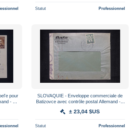
fessionnel
Statut
Professionnel
el'e pour
SLOVAQUIE - Enveloppe commerciale de
mand - L
Batizovce avec contrôle postal Allemand - L
173449
± 23,04 $US
fessionnel
Statut
Professionnel