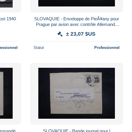
ost 1940
SLOVAQUIE - Enveloppe de PieÅ¥any pour
Prague par avion avec contrôle Allemand ,
affranchissement plaisant - L 27606
± 23,07 $US
fessionnel
Statut
Professionnel
ommandé
SLOVAQUIE - Bande journal pour l