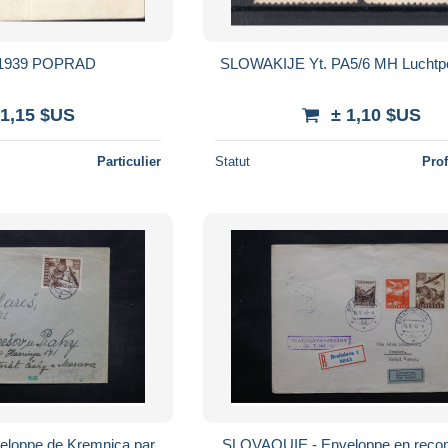
LETTRE 1939 POPRAD
SLOWAKIJE Yt. PA5/6 MH Luchtp
 1,15 $US
± 1,10 $US
Particulier
Statut
Pro
loppe de Kremnica par
SLOVAQUIE - Enveloppe en rec