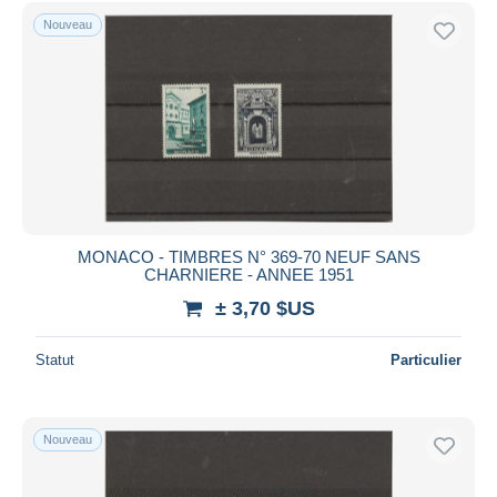
Uniquement en réduction
Nouveau
Livraison gratuite
Méthodes de paiement
PayPal
Virement bancaire
Visa
Mastercard
Bancontact
MONACO - TIMBRES N° 369-70 NEUF SANS
iDeal
CHARNIERE - ANNEE 1951
Maestro
± 3,70 $US
Tout désélectionner
Statut
Particulier
Résidence du vendeur
Monde entier
Nouveau