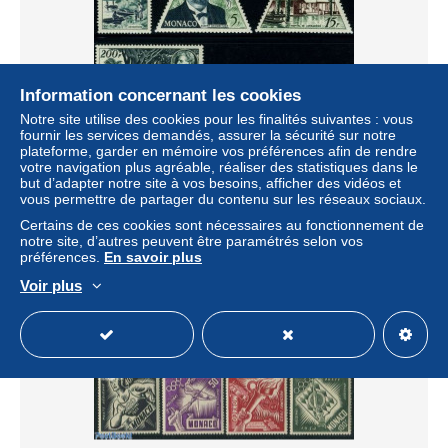
Information concernant les cookies
Notre site utilise des cookies pour les finalités suivantes : vous
fournir les services demandés, assurer la sécurité sur notre
plateforme, garder en mémoire vos préférences afin de rendre
Monaco 1955 A. Schweitzer 4v, Mint NH, Health - History -
votre navigation plus agréable, réaliser des statistiques dans le
Nature - Health - Nobel Prize Winners - Trees & Forests
but d’adapter notre site à vos besoins, afficher des vidéos et
± 34,68 $US
vous permettre de partager du contenu sur les réseaux sociaux.
Certains de ces cookies sont nécessaires au fonctionnement de
notre site, d’autres peuvent être paramétrés selon vos
Statut
Professionnel
préférences.
En savoir plus
Voir plus
Nouveau