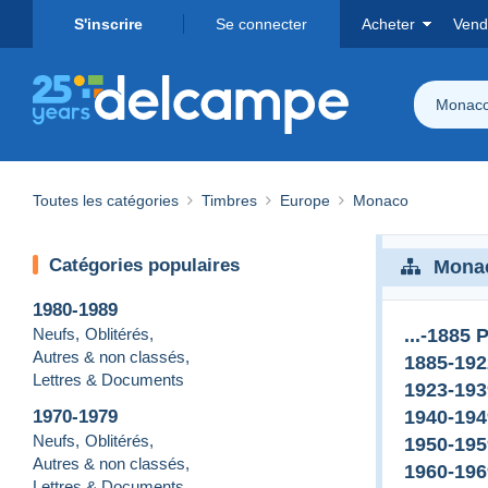
S'inscrire
Se connecter
Acheter
Vend
Monac
Toutes les catégories
Timbres
Europe
Monaco
Catégories populaires
Mona
1980-1989
Neufs
,
Oblitérés
,
...-1885 
Autres & non classés
,
1885-192
Lettres & Documents
1923-193
1970-1979
1940-194
Neufs
,
Oblitérés
,
1950-195
Autres & non classés
,
1960-196
Lettres & Documents