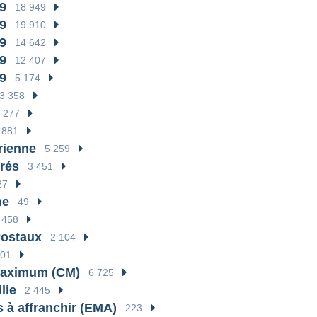
9
18 949
9
19 910
9
14 642
9
12 407
9
5 174
3 358
 277
881
rienne
5 259
érés
3 451
27
ne
49
458
Postaux
2 104
201
Maximum (CM)
6 725
lie
2 445
 à affranchir (EMA)
223