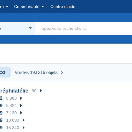
re
Communauté
Centre d'aide
o
co
Voir les 193 216 objets
Préphilatélie
90
2
8 988
9
8 424
9
7 130
9
13 030
9
15 340