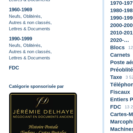
1970-197
1960-1969
1980-198
Neufs
,
Oblitérés
,
1990-199
Autres & non classés
,
2000-200
Lettres & Documents
2010-201
1990-1999
2020-…
Neufs
,
Oblitérés
,
Blocs
12
Autres & non classés
,
Carnets
Lettres & Documents
Poste aé
FDC
Préoblit
Taxe
3 5
Télépho
Catégorie sponsorisée par
Fiscaux
Entiers 
FDC
13 
Cartes-
Marcophi
Machines