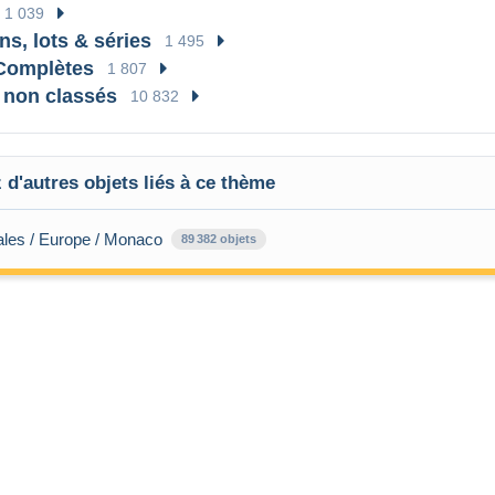
1 039
ns, lots & séries
1 495
Complètes
1 807
 non classés
10 832
d'autres objets liés à ce thème
ales / Europe / Monaco
89 382 objets