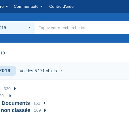
re
Communauté
Centre d'aide
019
019
2019
Voir les 5 171 objets
s
320
591
& Documents
151
 non classés
109