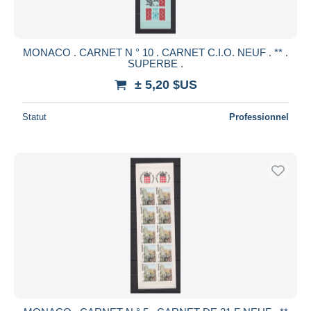
MONACO . CARNET N ° 10 . CARNET C.I.O. NEUF . ** .
SUPERBE .
± 5,20 $US
Statut
Professionnel