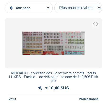
Types de vente
Affichage
Catégories principales
En cours
Timbres
Prix fixes
Europe
Enchères avec offres
Monaco
Enchères sans offres
Maisons de vente
Carnets
Vendus
Durée
Toutes les durées
Nouveau
jours
MONACO - collection des 12 premiers carnets - neufs
depuis
LUXES - Faciale + de 44€ pour une cote de 142,50€ Petit
Fermant
prix
heures
dans
± 10,40 $US
Prix
Statut
Professionnel
De
à
$US
$US