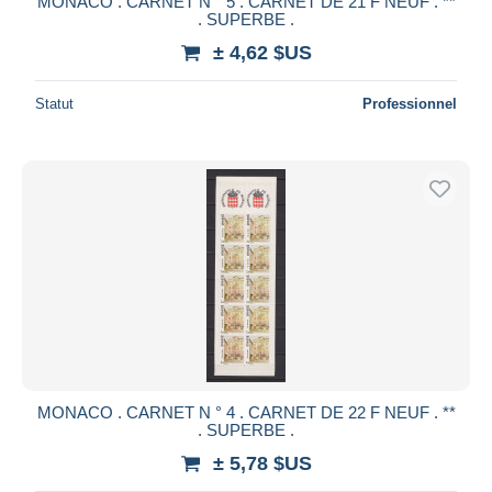
MONACO . CARNET N ° 5 . CARNET DE 21 F NEUF . **
. SUPERBE .
± 4,62 $US
Statut
Professionnel
MONACO . CARNET N ° 4 . CARNET DE 22 F NEUF . **
. SUPERBE .
± 5,78 $US