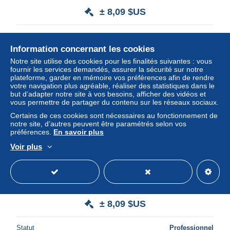
± 8,09 $US
Statut
Professionnel
Information concernant les cookies
Notre site utilise des cookies pour les finalités suivantes : vous
fournir les services demandés, assurer la sécurité sur notre
Nouveau
plateforme, garder en mémoire vos préférences afin de rendre
votre navigation plus agréable, réaliser des statistiques dans le
but d’adapter notre site à vos besoins, afficher des vidéos et
vous permettre de partager du contenu sur les réseaux sociaux.
Certains de ces cookies sont nécessaires au fonctionnement de
notre site, d’autres peuvent être paramétrés selon vos
préférences.
En savoir plus
Voir plus
CP publicitaire Ionyl Nouvelle Calédonie YT N°261 262 263
CAD Nouméa 16 2 1948
± 8,09 $US
Statut
Professionnel