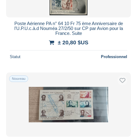
Lettres & Documents
809
Toutes les durées
Autres & non classés
11
Nouveau
jours
Poste Aérienne PA n° 64 10 Fr 75 ème Anniversaire de
depuis
l'U.P.U.c.à.d Nouméa 27/2/50 sur CP par Avion pour la
Fermant
France. Suite
heures
dans
± 20,80 $US
Prix
Statut
Professionnel
De
à
$US
$US
Uniquement en réduction
Livraison gratuite
Nouveau
Méthodes de paiement
PayPal
Virement bancaire
Visa
Mastercard
Bancontact