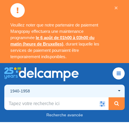
×
Veuillez noter que notre partenaire de paiement
Mangopay effectuera une maintenance
programmée
le 6 août de 01h00 à 03h00 du
matin (heure de Bruxelles)
, durant laquelle les
services de paiement pourraient être
temporairement indisponibles.
1940-1958
Recherche avancée