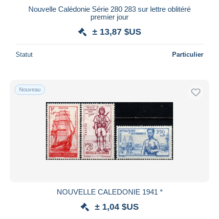
iDeal
Nouvelle Calédonie Série 280 283 sur lettre oblitéré
premier jour
Maestro
± 13,87 $US
Tout désélectionner
Résidence du vendeur
Statut
Particulier
Monde entier
Nouveau
Appliquer
NOUVELLE CALEDONIE 1941 *
± 1,04 $US