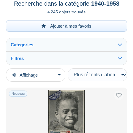
Recherche dans la catégorie
1940-1958
4 245 objets trouvés
Ajouter à mes favoris
Catégories
Filtres
Tout voir
Types de vente
Affichage
Catégories principales
En cours
Timbres
Prix fixes
Océanie
Nouveau
Enchères avec offres
Nouvelle-Calédonie
Enchères sans offres
Maisons de vente
1940-1958
Tout voir
Vendus
Oblitérés
1 158
Neufs
2 267
Durée