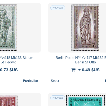
Nouveau
 Yv:118 Mi:133 Bistum
Berlin Poste N** Yv:117 Mi:132 
n St Hedwig
Berlin St Otto
 0,73 $US
± 0,49 $US
Particulier
Statut
Nouveau