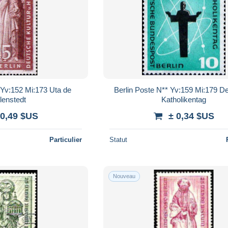
 Yv:152 Mi:173 Uta de
Berlin Poste N** Yv:159 Mi:179 D
lenstedt
Katholikentag
 0,49 $US
± 0,34 $US
Particulier
Statut
Nouveau