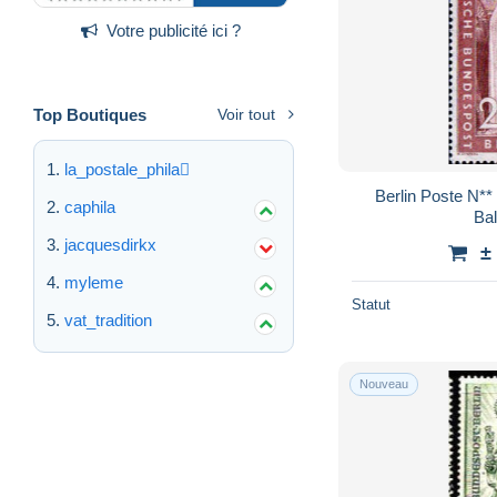
Votre publicité ici ?
Top Boutiques
Voir tout
la_postale_phila
Berlin Poste N**
caphila
Bal
jacquesdirkx
±
myleme
Statut
vat_tradition
Nouveau