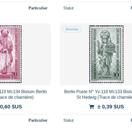
Particulier
Statut
Nouveau
119 Mi:134 Bistum Berlin
Berlin Poste N* Yv:118 Mi:133 Bist
race de charnière)
St Hedwig (Trace de charniè
 0,60 $US
± 0,39 $US
Particulier
Statut