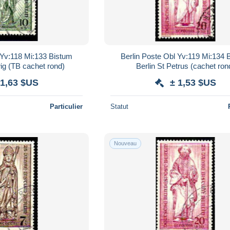
 Yv:118 Mi:133 Bistum
Berlin Poste Obl Yv:119 Mi:134 
ig (TB cachet rond)
Berlin St Petrus (cachet ron
 1,63 $US
± 1,53 $US
Particulier
Statut
Nouveau