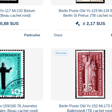
 Yv:117 Mi:132 Bistum
Berlin Poste Obl Yv:119 Mi:134 
 (Beau cachet rond)
Berlin St Petrus (TB cachet r
 0,88 $US
± 2,17 $US
Particulier
Statut
Nouveau
Yv:159/160 78.Journées
Berlin Poste Obl Yv:152 Mi:173 
ales (Beau cachet rond)
Ballenstedt (TB cachet rond