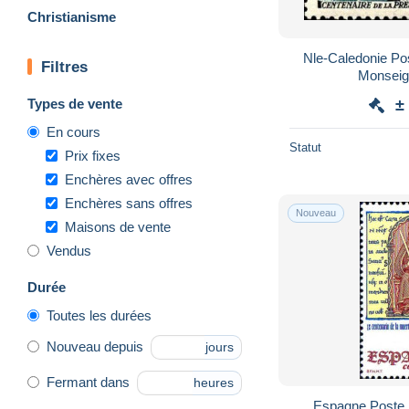
Christianisme
Nle-Caledonie Po
Filtres
Monseig
Types de vente
±
En cours
Statut
Prix fixes
Enchères avec offres
Enchères sans offres
Nouveau
Maisons de vente
Vendus
Durée
Toutes les durées
Nouveau depuis
jours
Fermant dans
heures
Espagne Poste 