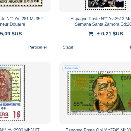
ste N** Yv: 281 Mi:352
Espagne Poste N** Yv:2512 Mi
neur Douarre
Semana Santa Zamora Ed:2
 5,09 $US
± 0,21 $US
Particulier
Statut
Nouveau
N** Yv:2900 Mi:3167
Espagne Poste Obl Yv:2749 Mi:3