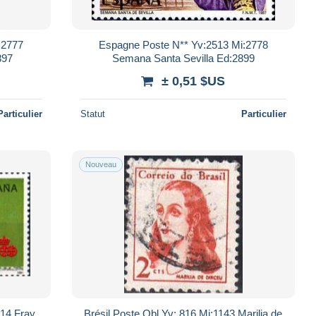
:2777
Espagne Poste N** Yv:2513 Mi:2778
897
Semana Santa Sevilla Ed:2899
± 0,51 $US
Particulier
Statut
Particulier
Nouveau
014 Fray
Brésil Poste Obl Yv: 816 Mi:1143 Marilia de