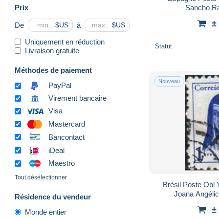
Prix
Sancho Ra
±
De
à
$US
$US
Uniquement en réduction
Statut
Livraison gratuite
Méthodes de paiement
Nouveau
PayPal
Virement bancaire
Visa
Mastercard
Bancontact
iDeal
Maestro
Tout désélectionner
Brésil Poste Obl
Joana Angélic
Résidence du vendeur
±
Monde entier