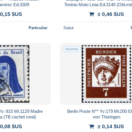
mirez Ed:3309
Toninio Moto Linia Ed:3140 (Obl.m
 0,15 $US
± 0,46 $US
Particulier
Statut
Nouveau
 Yv: 815 Mi:1129 Madre
Berlin Poste N** Yv:179 Mi:200 E
a (TB cachet rond)
von Thüringen
 0,08 $US
± 0,14 $US