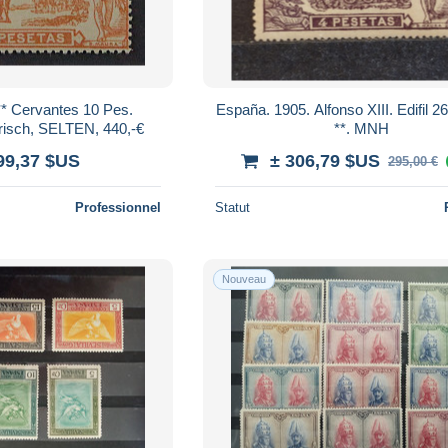
* Cervantes 10 Pes.
España. 1905. Alfonso XIII. Edifil 
frisch, SELTEN, 440,-€
**. MNH
99,37 $US
± 306,79 $US
295,00 €
Professionnel
Statut
Nouveau