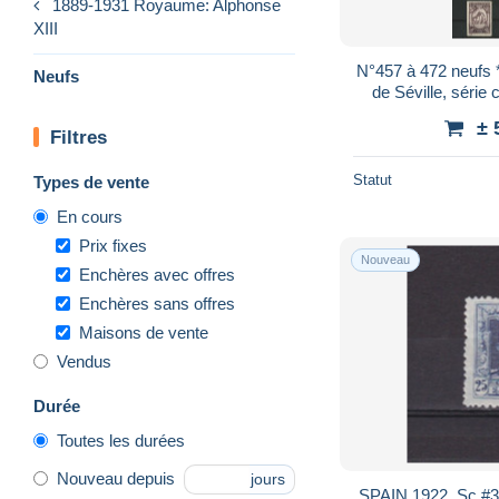
1889-1931 Royaume: Alphonse
XIII
N°457 à 472 neufs *
Neufs
de Séville, série
Cote 375 €
± 
Filtres
Statut
Types de vente
En cours
Prix fixes
Nouveau
Enchères avec offres
Enchères sans offres
Maisons de vente
Vendus
Durée
Toutes les durées
Nouveau depuis
jours
SPAIN 1922, Sc #3