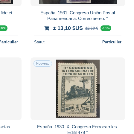
ide et
España. 1931. Congreso Unión Postal
Panamericana. Correo aereo. *
± 13,10 $US
12,60 €
10 %
-10 %
Particulier
Statut
Particulier
Nouveau
setas.
España. 1930. XI Congreso Ferrocarriles.
Edifil 479 *