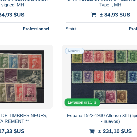
, signed, MH
Type I, MH
84,93 $US
± 84,93 $US
Professionnel
Statut
Pro
Nouveau
Livraison gratuite
T DE TIMBRES NEUFS,
España 1922-1930 Alfonso XIII (ti
AIREMENT **
- nuevos)
17,33 $US
± 231,10 $US