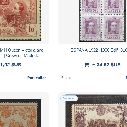
 MH Queen Victoria and
ESPAÑA 1922 -1930 Edifil 316
II | Crowns | Madrid
bition | Expo Madrid
 1,02 $US
± 34,67 $US
Particulier
Statut
Nouveau