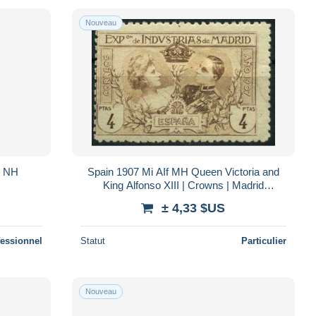
Nouveau
t NH
Spain 1907 Mi AIf MH Queen Victoria and
King Alfonso XIII | Crowns | Madrid
Industries Exhibition, Expo Madrid
± 4,33 $US
fessionnel
Statut
Particulier
Nouveau