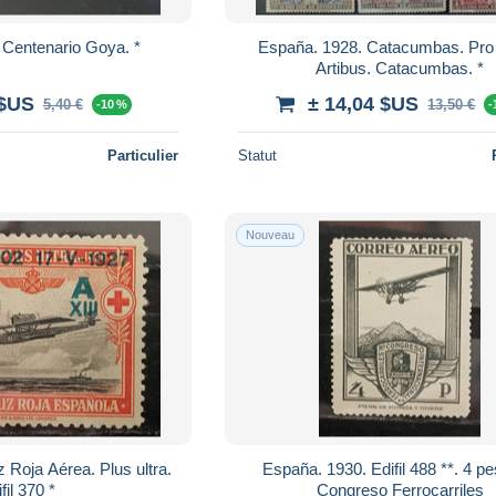
 Centenario Goya. *
España. 1928. Catacumbas. Pro f
Artibus. Catacumbas. *
 $US
± 14,04 $US
5,40 €
13,50 €
-10 %
-
Particulier
Statut
Nouveau
 Roja Aérea. Plus ultra.
España. 1930. Edifil 488 **. 4 pe
fil 370 *
Congreso Ferrocarriles