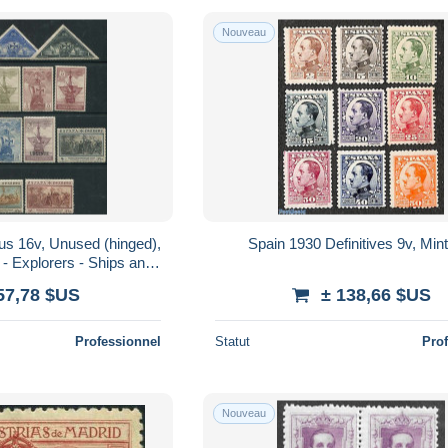
Nouveau
s 16v, Unused (hinged),
Spain 1930 Definitives 9v, Min
 - Explorers - Ships and
boats
57,78 $US
± 138,66 $US
Professionnel
Statut
Pro
Nouveau