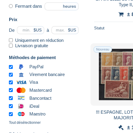
Type II
Fermant dans
heures
± 
Prix
Statut
De
à
$US
$US
Uniquement en réduction
Livraison gratuite
Nouveau
Méthodes de paiement
PayPal
Virement bancaire
Visa
Mastercard
Bancontact
iDeal
!!! ESPAGNE, LO
Maestro
MAJORIT
Tout désélectionner
± 