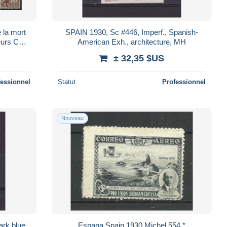
 la mort
SPAIN 1930, Sc #446, Imperf., Spanish-
eurs Cote
American Exh., architecture, MH
± 32,35 $US
fessionnel
Statut
Professionnel
Nouveau
rk blue,
Espana Spain 1930 Michel 554 *