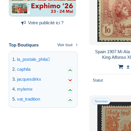
Votre publicité ici ?
Top Boutiques
Voir tout
Spain 1907 Mi AIa
King Alfonso XI
la_postale_phila
Industries Exhi
±
caphila
jacquesdirkx
Statut
myleme
vat_tradition
Nouveau