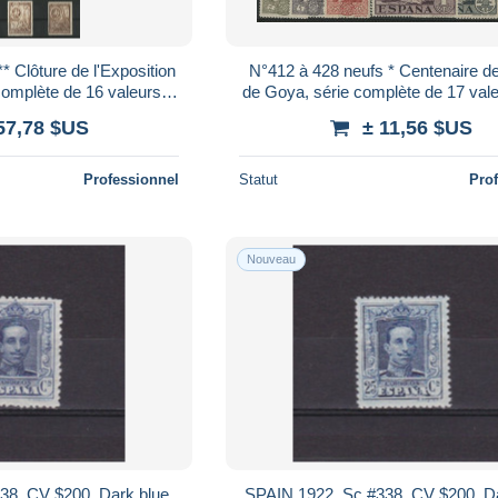
* Clôture de l'Exposition
N°412 à 428 neufs * Centenaire de
 complète de 16 valeurs
de Goya, série complète de 17 val
 B/TB Voir Suite
50 € TB Voir Suite
57,78 $US
± 11,56 $US
Professionnel
Statut
Pro
Nouveau
38, CV $200, Dark blue,
SPAIN 1922, Sc #338, CV $200, Da