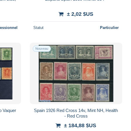
± 2,02 $US
fessionnel
Statut
Particulier
Nouveau
po Vaquer
Spain 1926 Red Cross 14v, Mint NH, Health
- Red Cross
± 184,88 $US