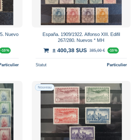
265. Nuevo
España. 1909/1922. Alfonso XIII. Edifil
267/280. Nuevos * MH
± 400,38 $US
385,00 €
-10 %
-10 %
Particulier
Statut
Particulier
Nouveau