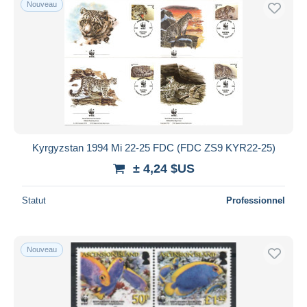
Nouveau
Uniquement en réduction
Livraison gratuite
Méthodes de paiement
PayPal
Virement bancaire
Visa
Mastercard
Bancontact
Kyrgyzstan 1994 Mi 22-25 FDC (FDC ZS9 KYR22-25)
iDeal
± 4,24 $US
Maestro
Statut
Professionnel
Tout désélectionner
Résidence du vendeur
Monde entier
Nouveau