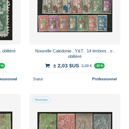
Nouvelle Caledonie . Y&T . 162 . o . oblitéré
Nouvelle Caledonie . Y&T . 14 timbres . o .
oblitéré
± 2,03 $US
2,20 €
0 %
-20 %
fessionnel
Statut
Professionnel
Nouveau