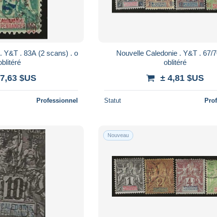
Nouvelle Caledonie . Y&T . 67/70 . o .
. oblitéré
oblitéré
 7,63 $US
± 4,81 $US
Professionnel
Statut
Pro
Nouveau