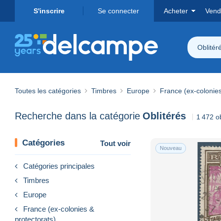
S'inscrire
Se connecter
Acheter
Vend
Oblitér
Toutes les catégories
Timbres
Europe
France (ex-colonies
Recherche dans la catégorie
Oblitérés
1 472 o
Catégories
Tout voir
Nouveau
Catégories principales
Timbres
Europe
France (ex-colonies &
protectorats)