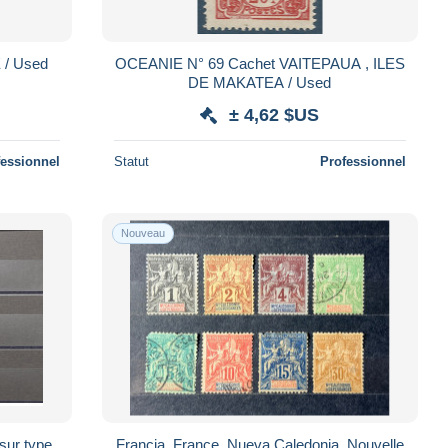
 / Used
OCEANIE N° 69 Cachet VAITEPAUA , ILES
DE MAKATEA / Used
± 4,62 $US
fessionnel
Statut
Professionnel
Nouveau
sur type
Francia. France. Nueva Caledonia. Nouvelle