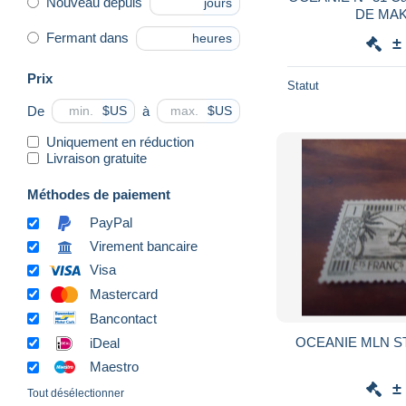
Nouveau depuis
jours
DE MAK
Fermant dans
heures
±
Prix
Statut
De
à
$US
$US
Uniquement en réduction
Livraison gratuite
Méthodes de paiement
PayPal
Virement bancaire
Visa
Mastercard
Bancontact
iDeal
Maestro
±
Tout désélectionner