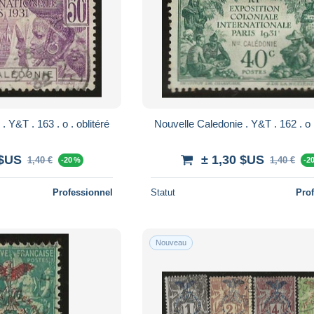
Nouvelle Caledonie . Y&T . 163 . o . oblitéré
 $US
± 1,30 $US
1,40 €
1,40 €
-20 %
-2
Professionnel
Statut
Pro
Nouveau