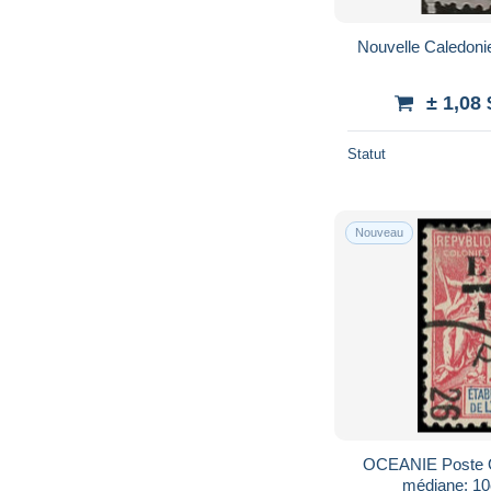
± 1,08
Statut
Nouveau
OCEANIE Poste O 
médiane: 10c