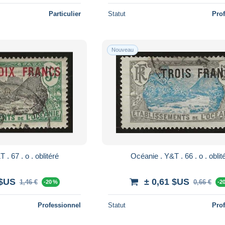
Particulier
Statut
Pro
Nouveau
Océanie . Y&T . 67 . o . oblitéré
Océanie . Y&T . 66 . o
 $US
± 0,61 $US
1,46 €
0,66 €
-20 %
-2
Professionnel
Statut
Pro