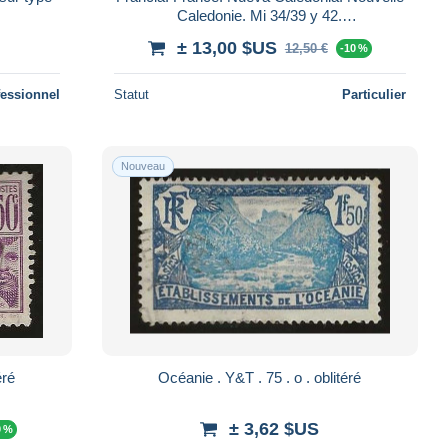
Caledonie. Mi 34/39 y 42.
MH/MNG/cancelled
± 13,00 $US
12,50 €
-10 %
fessionnel
Statut
Particulier
Nouveau
 . oblitéré
Océanie . Y&T . 75 . o . oblitéré
± 3,62 $US
0 %