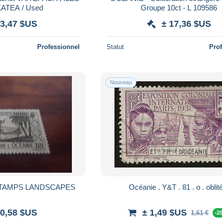
ATEA / Used
Groupe 10ct - L 109586
 3,47 $US
± 17,36 $US
Professionnel
Statut
Pro
Nouveau
OCEANIE MLN STAMPS LANDSCAPES
Océanie . Y&T . 81 . o
 0,58 $US
± 1,49 $US
1,61 €
-2