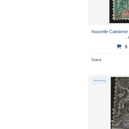
Nouvelle Caledonie . Y&T . 83A (2 scans) . o
±
Statut
Nouveau