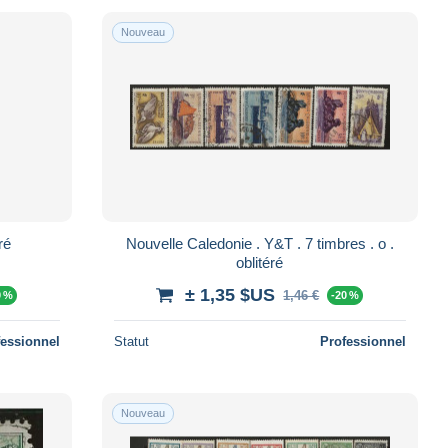
Nouveau
oblitéré
Nouvelle Caledonie . Y&T . 7 timbres . o .
oblitéré
± 1,35 $US
1,46 €
0 %
-20 %
fessionnel
Statut
Professionnel
Nouveau