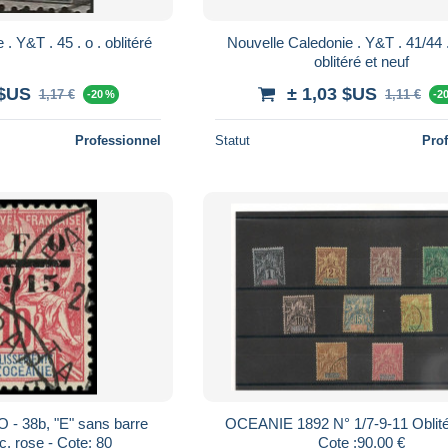
Nouvelle Caledonie . Y&T . 45 . o . oblitéré
Nouvelle Caledonie . Y&T . 41/44 . o et * .
oblitéré et neuf
 $US
± 1,03 $US
1,17 €
1,11 €
-20 %
-2
Professionnel
Statut
Pro
- 38b, "E" sans barre
OCEANIE 1892 N° 1/7-9-11 Oblitérés et *
. rose - Cote: 80
Cote :90,00 €