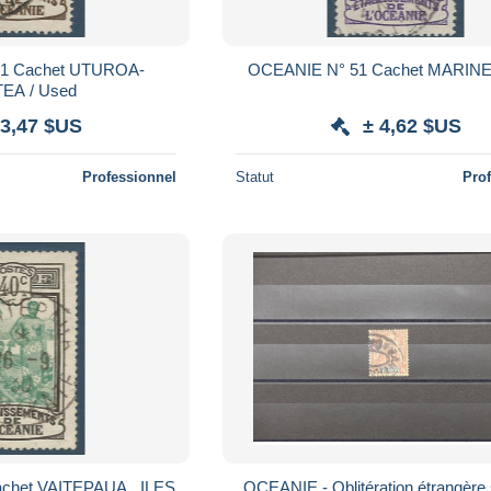
1 Cachet UTUROA-
OCEANIE N° 51 Cachet MARINE
EA / Used
 3,47 $US
± 4,62 $US
Professionnel
Statut
Pro
chet VAITEPAUA , ILES
OCEANIE - Oblitération étrangère 