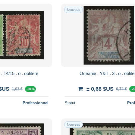
Nouveau
Océanie . Y&T . 14/15 . o . oblitéré
Océanie . Y&T . 3 . o . 
 $US
± 0,68 $US
1,03 €
0,74 €
-20 %
-2
Professionnel
Statut
Pro
Nouveau