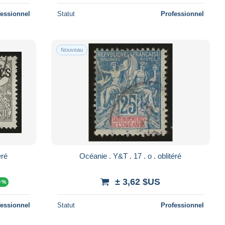
fessionnel
Statut
Professionnel
Nouveau
 . oblitéré
Océanie . Y&T . 17 . o . oblitéré
± 3,62 $US
0 %
fessionnel
Statut
Professionnel