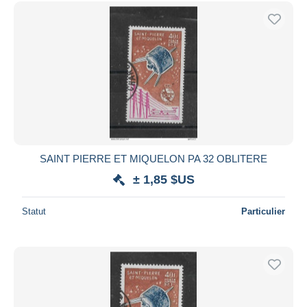
Uniquement en réduction
Livraison gratuite
Méthodes de paiement
PayPal
Virement bancaire
Visa
Mastercard
Bancontact
SAINT PIERRE ET MIQUELON PA 32 OBLITERE
iDeal
± 1,85 $US
Maestro
Tout désélectionner
Statut
Particulier
Résidence du vendeur
Monde entier