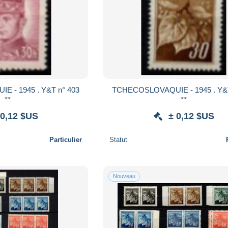
 n° 403
TCHECOSLOVAQUIE - 1945 . Y&T n° 373
**
**
 0,12 $US
± 0,12 $US
Particulier
Statut
Nouveau