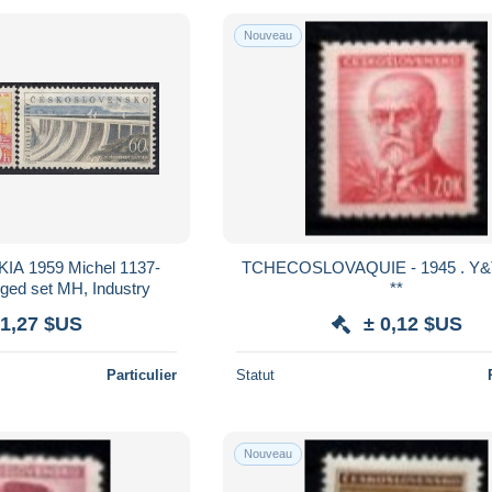
Nouveau
 1959 Michel 1137-
TCHECOSLOVAQUIE - 1945 . Y&T n° 404
ged set MH, Industry
**
 1,27 $US
± 0,12 $US
Particulier
Statut
Nouveau