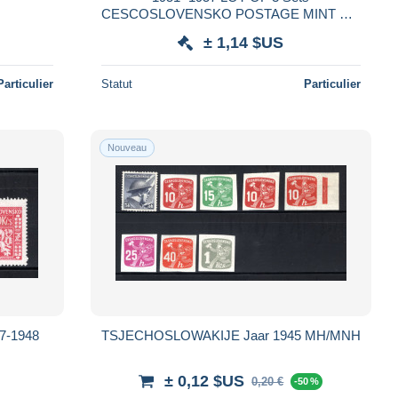
CESCOSLOVENSKO POSTAGE MINT MH
VF/ Vintage+
± 1,14 $US
Particulier
Statut
Particulier
Nouveau
7-1948
TSJECHOSLOWAKIJE Jaar 1945 MH/MNH
± 0,12 $US
0,20 €
-50 %