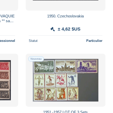
OVAQUIE
1950. Czechoslovakia
 ** sans
ir Suite
± 4,62 $US
fessionnel
Statut
Particulier
Nouveau
1951 -1957 LOT OF 3 Sets