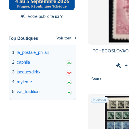
Votre publicité ici ?
Top Boutiques
Voir tout
TCHECOSLOVAQUIE - 1945 . Y&T
la_postale_phila
caphila
±
jacquesdirkx
Statut
myleme
vat_tradition
Nouveau