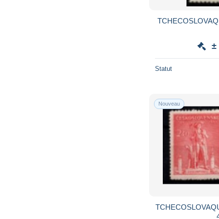
TCHECOSLOVAQUIE - 1946 . Y&T
±
Statut
Nouveau
TCHECOSLOVAQUIE - 1945 . Y&T n°