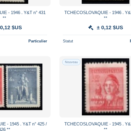
 n° 431
TCHECOSLOVAQUIE - 1946 . Y&T n° 431
**
**
 0,12 $US
± 0,12 $US
Particulier
Statut
Nouveau
 425 /
TCHECOSLOVAQUIE - 1945 . Y&T n° 418
426 **
**