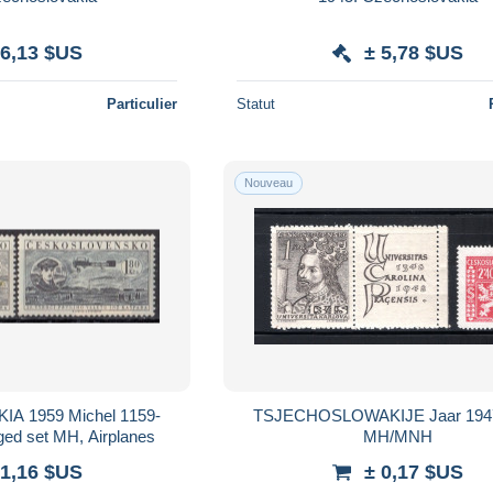
 6,13 $US
± 5,78 $US
Particulier
Statut
Nouveau
 1959 Michel 1159-
TSJECHOSLOWAKIJE Jaar 194
ged set MH, Airplanes
MH/MNH
 1,16 $US
± 0,17 $US