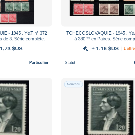
 n° 372
TCHECOSLOVAQUIE - 1945 . Y&T n° 372
à 380 ** en Bandes de 3. Série complète.
à 380 ** en Paires. Série
 1,73 $US
± 1,16 $US
1 offre
Particulier
Statut
Nouveau