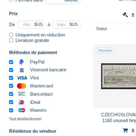
heures
Prix
±
De
à
$US
$US
Statut
Uniquement en réduction
Livraison gratuite
Nouveau
Méthodes de paiement
PayPal
Virement bancaire
Visa
Mastercard
Bancontact
iDeal
Maestro
CZECHOSLOVAKIA
Tout désélectionner
1160 unused hin
±
Résidence du vendeur