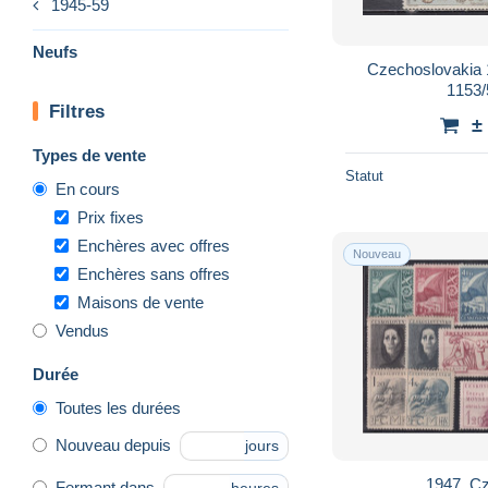
1945-59
Neufs
Czechoslovakia 1
1153/
Filtres
±
Types de vente
Statut
En cours
Prix fixes
Enchères avec offres
Nouveau
Enchères sans offres
Maisons de vente
Vendus
Durée
Toutes les durées
Nouveau depuis
jours
1947. C
Fermant dans