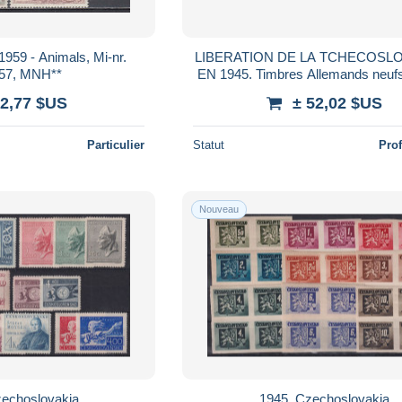
959 - Animals, Mi-nr.
LIBERATION DE LA TCHECOSL
57, MNH**
EN 1945. Timbres Allemands neufs
charnière n° 709, 710, 710B TB Vo
 2,77 $US
± 52,02 $US
Particulier
Statut
Pro
Nouveau
zechoslovakia
1945. Czechoslovakia