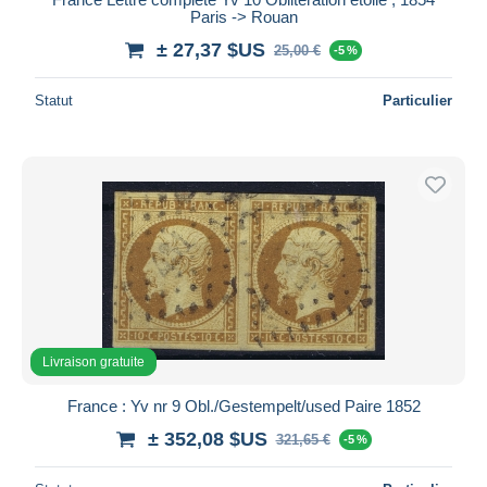
Paris -> Rouan
± 27,37 $US
25,00 €
-5 %
Statut
Particulier
Livraison gratuite
France : Yv nr 9 Obl./Gestempelt/used Paire 1852
± 352,08 $US
321,65 €
-5 %