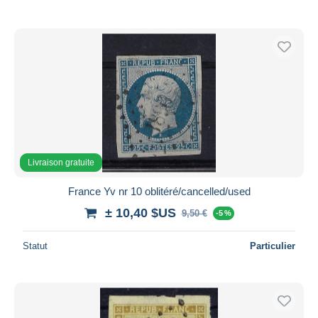
Livraison gratuite
France Yv nr 10 oblitéré/cancelled/used
± 10,40 $US
9,50 €
-5 %
Statut
Particulier