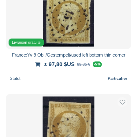
Livraison gratuite
France:Yv 9 Obl./Gestempelt/used left bottom thin corner
± 97,80 $US
89,35 €
-5 %
Statut
Particulier