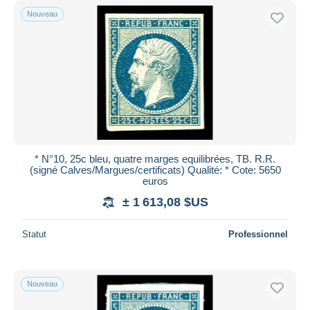
Nouveau
* N°10, 25c bleu, quatre marges equilibrées, TB. R.R.
(signé Calves/Margues/certificats) Qualité: * Cote: 5650
euros
± 1 613,08 $US
Statut
Professionnel
Nouveau