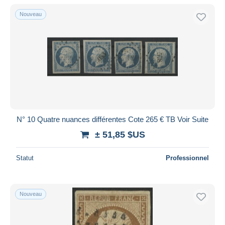
De
à
$US
$US
Nouveau
Uniquement en réduction
Livraison gratuite
Méthodes de paiement
PayPal
Virement bancaire
Visa
Mastercard
Bancontact
N° 10 Quatre nuances différentes Cote 265 € TB Voir Suite
iDeal
± 51,85 $US
Maestro
Statut
Professionnel
Tout désélectionner
Résidence du vendeur
Monde entier
Nouveau