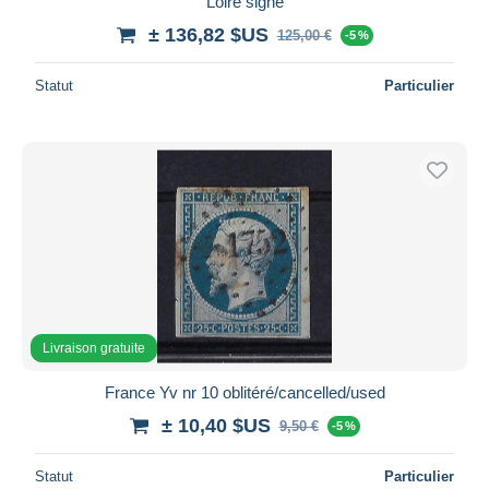
Loire signé
± 136,82 $US
125,00 €
-5 %
Statut
Particulier
Livraison gratuite
France Yv nr 10 oblitéré/cancelled/used
± 10,40 $US
9,50 €
-5 %
Statut
Particulier