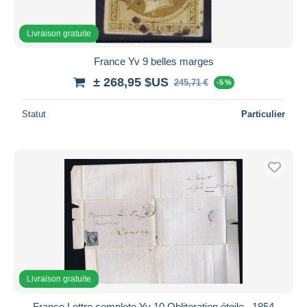
Livraison gratuite
France Yv 9 belles marges
± 268,95 $US
245,71 €
-5 %
Statut
Particulier
Livraison gratuite
France Lettre complete Yv 10 Obliteration étoile , 1854