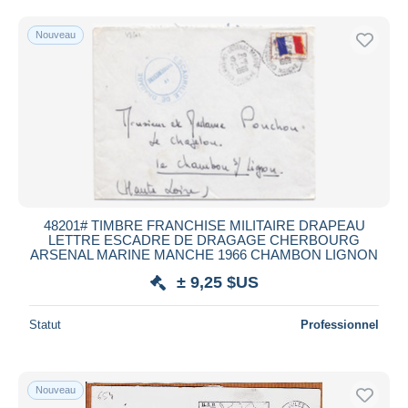
Uniquement en réduction
Livraison gratuite
Nouveau
Méthodes de paiement
PayPal
Virement bancaire
Visa
Mastercard
Bancontact
iDeal
48201# TIMBRE FRANCHISE MILITAIRE DRAPEAU
LETTRE ESCADRE DE DRAGAGE CHERBOURG
Maestro
ARSENAL MARINE MANCHE 1966 CHAMBON LIGNON
Tout désélectionner
± 9,25 $US
Résidence du vendeur
Statut
Professionnel
Monde entier
Nouveau