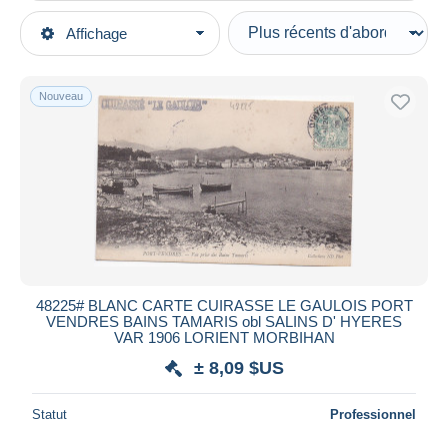
Types de vente
Affichage
Catégories principales
En cours
Timbres
Prix fixes
Europe
Nouveau
Enchères avec offres
France
Enchères sans offres
Poste militaire
Maisons de vente
Vendus
Poste navale
Durée
Toutes les durées
Nouveau
jours
48225# BLANC CARTE CUIRASSE LE GAULOIS PORT
depuis
VENDRES BAINS TAMARIS obl SALINS D' HYERES
Fermant
VAR 1906 LORIENT MORBIHAN
heures
dans
± 8,09 $US
Prix
Statut
Professionnel
De
à
$US
$US