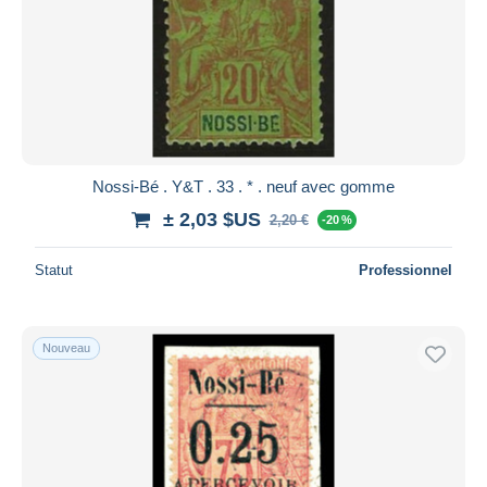
Nossi-Bé . Y&T . 33 . * . neuf avec gomme
± 2,03 $US
2,20 €
-20 %
Statut
Professionnel
Nouveau