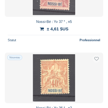
Nossi-Bé : Yv 37 * , n5
± 4,61 $US
Statut
Professionnel
Nouveau
Nossi-Bé : Yv 36 * , n2