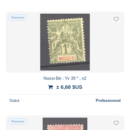
De
à
$US
$US
Uniquement en réduction
Livraison gratuite
Nouveau
Méthodes de paiement
PayPal
Virement bancaire
Visa
Mastercard
Bancontact
iDeal
Nossi-Bé : Yv 39 * , n2
Maestro
± 6,68 $US
Tout désélectionner
Statut
Professionnel
Résidence du vendeur
Monde entier
Nouveau