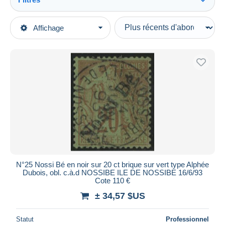
Tout voir
Types de vente
Affichage
Catégories principales
En cours
Timbres
Prix fixes
Europe
Enchères avec offres
France (ex-colonies & protectorats)
Enchères sans offres
Maisons de vente
Nossi-Bé (1889-1901)
Tout voir
Vendus
Oblitérés
385
Neufs
330
Durée
Lettres & Documents
83
Toutes les durées
Autres & non classés
78
Nouveau
jours
N°25 Nossi Bé en noir sur 20 ct brique sur vert type Alphée
depuis
Dubois, obl. c.à.d NOSSIBE ILE DE NOSSIBE 16/6/93
Fermant
Cote 110 €
heures
dans
± 34,57 $US
Prix
Statut
Professionnel