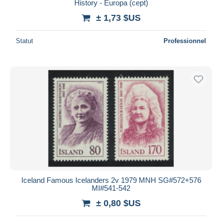
History - Europa (cept)
± 1,73 $US
Statut
Professionnel
Iceland Famous Icelanders 2v 1979 MNH SG#572+576
MI#541-542
± 0,80 $US