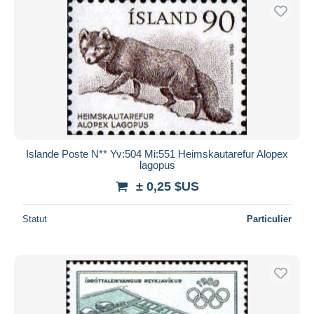
Islande Poste N** Yv:504 Mi:551 Heimskautarefur Alopex
lagopus
± 0,25 $US
Statut
Particulier