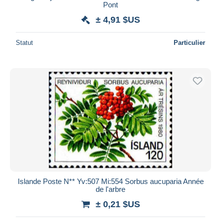
Pont
± 4,91 $US
Statut
Particulier
Islande Poste N** Yv:507 Mi:554 Sorbus aucuparia Année
de l'arbre
± 0,21 $US