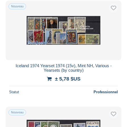
Uniquement en réduction
Nouveau
Livraison gratuite
Méthodes de paiement
PayPal
Virement bancaire
Visa
Mastercard
Bancontact
Iceland 1974 Yearset 1974 (15v), Mint NH, Various -
iDeal
Yearsets (by country)
Maestro
± 5,78 $US
Tout désélectionner
Statut
Professionnel
Résidence du vendeur
Monde entier
Nouveau