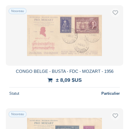
Uniquement en réduction
Livraison gratuite
Nouveau
Méthodes de paiement
PayPal
Virement bancaire
Visa
Mastercard
Bancontact
iDeal
CONGO BELGE - BUSTA - FDC - MOZART - 1956
Maestro
± 8,09 $US
Tout désélectionner
Statut
Particulier
Résidence du vendeur
Monde entier
Nouveau