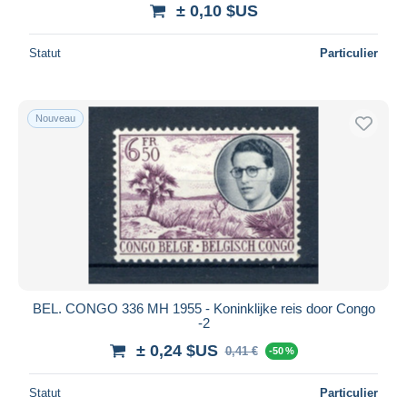
± 0,10 $US
Statut
Particulier
Nouveau
BEL. CONGO 336 MH 1955 - Koninklijke reis door Congo
-2
± 0,24 $US
0,41 €
-50 %
Statut
Particulier