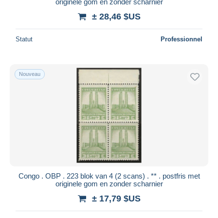
originele gom en zonder scharnier
± 28,46 $US
Statut
Professionnel
Nouveau
Congo . OBP . 223 blok van 4 (2 scans) . ** . postfris met
originele gom en zonder scharnier
± 17,79 $US