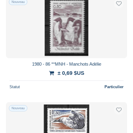
Nouveau
Uniquement en réduction
Livraison gratuite
Méthodes de paiement
PayPal
Virement bancaire
Visa
Mastercard
Bancontact
1980 - 86 **MNH - Manchots Adélie
iDeal
± 0,69 $US
Maestro
Statut
Particulier
Tout désélectionner
Résidence du vendeur
Monde entier
Nouveau