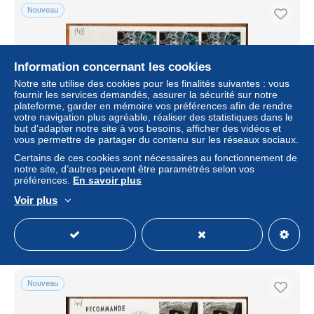
Nouveau
Information concernant les cookies
Notre site utilise des cookies pour les finalités suivantes : vous
fournir les services demandés, assurer la sécurité sur notre
plateforme, garder en mémoire vos préférences afin de rendre
votre navigation plus agréable, réaliser des statistiques dans le
but d’adapter notre site à vos besoins, afficher des vidéos et
vous permettre de partager du contenu sur les réseaux sociaux.
16261 / TAAF 01-02-1980 PORT-aux-FRANCAIS
Certains de ces cookies sont nécessaires au fonctionnement de
KERGUELEN Terres Australes Antartiques Françaises 3x
notre site, d’autres peuvent être paramétrés selon vos
N° 80 T.A.A.F
préférences.
En savoir plus
± 1,83 $US
Voir plus
Statut
Professionnel
Nouveau