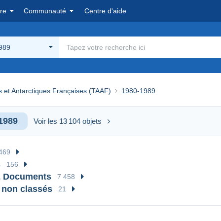
re
Communauté
Centre d'aide
989
s et Antarctiques Françaises (TAAF)
1980-1989
1989
Voir les 13 104 objets
469
s
156
& Documents
7 458
 non classés
21