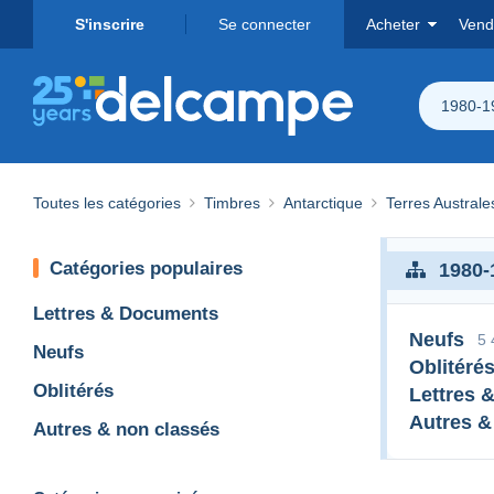
S'inscrire
Se connecter
Acheter
Vend
1980-1
Toutes les catégories
Timbres
Antarctique
Terres Australe
Catégories populaires
1980-
Lettres & Documents
Neufs
5 
Neufs
Oblitéré
Oblitérés
Lettres 
Autres &
Autres & non classés