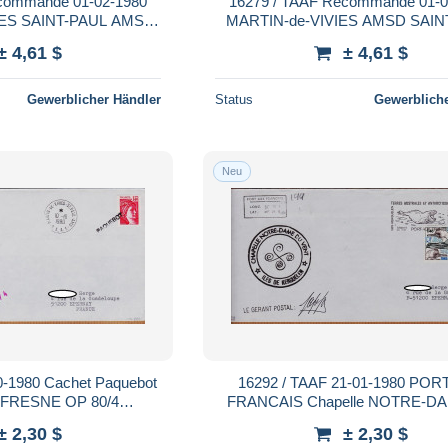
commandé 01-02-1980
16279 / TAAF Recommandé 01-02-1980
IES SAINT-PAUL AMS
MARTIN-de-VIVIES AMSD SAINT-PAUL
ntarctiques N° 79-80-85-
Terres Australes T.A.A.F N° 56
± 4,61 $
± 4,61 $
A58
Gewerblicher Händler
Status
Gewerbliche
Neu
0-1980 Cachet Paquebot
16292 / TAAF 21-01-1980 PORT
FRESNE OP 80/4
FRANCAIS Chapelle NOTRE-DA
sion Iles Australes
VENT Iles KERGUELEN Terres Au
± 2,30 $
± 2,30 $
LEN T.A.A.F
Antarctiques