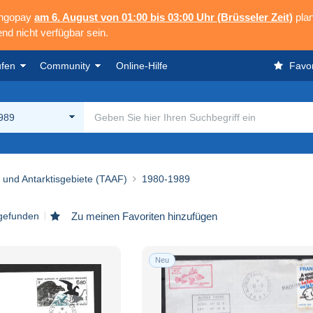
angopay
am 6. August von 01:00 bis 03:00 Uhr (Brüsseler Zeit)
plan
nd nicht verfügbar sein.
ufen
Community
Online-Hilfe
Favor
989
 und Antarktisgebiete (TAAF)
1980-1989
 gefunden
Zu meinen Favoriten hinzufügen
Neu