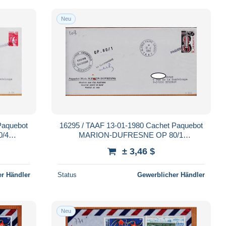
Neu
Paquebot
16295 / TAAF 13-01-1980 Cachet Paquebot
/4
MARION-DUFRESNE OP 80/1
rales
Commandant Mission Iles Australes T.A.A.F
± 3,46 $
r Händler
Status
Gewerblicher Händler
Neu