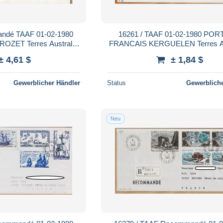
ndé TAAF 01-02-1980
16261 / TAAF 01-02-1980 PORT
ZET Terres Australes
FRANCAIS KERGUELEN Terres Au
4-A56-A57-A59 T.A.A.F
Antartiques Françaises 3x N° 80 
± 4,61 $
± 1,84 $
Gewerblicher Händler
Status
Gewerbliche
Neu