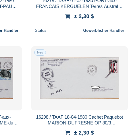
16278 / TAAF 01-02-1980 PORT-aux-
FRANCAIS KERGUELEN Terres Australes
 57 59
Antarctiques T.A.A.F N° 84 + 57
± 2,30 $
r Händler
Status
Gewerblicher Händler
Neu
-aux-
16298 / TAAF 18-04-1980 Cachet Paquebot
ME-du-
MARION-DUFRESNE OP 80/3
strales
Commandant Mission Iles Australes
± 2,30 $
KERGUELEN T.A.A.F