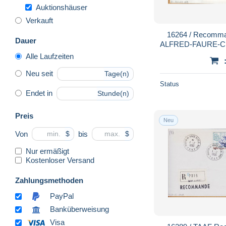
Auktionshäuser
Verkauft
16264 / Recomma
Dauer
ALFRED-FAURE-CRO
Antartiques N° 8
Alle Laufzeiten
Neu seit
Tage(n)
Status
Endet in
Stunde(n)
Preis
Neu
Von
bis
$
$
Nur ermäßigt
Kostenloser Versand
Zahlungsmethoden
PayPal
Banküberweisung
Visa