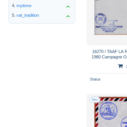
myleme
vat_tradition
16270 / TAAF LA
1980 Campagne OP.
Paquebot MARIO
Status
Neu