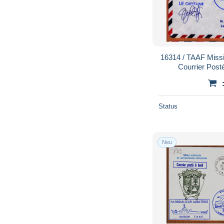
16314 / TAAF Mi
Courrier Post
CAPITAINE 27-05
C
Status
Neu