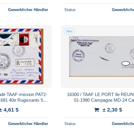
Gewerblicher Händler
Status
Gewerbliche
Neu
dé TAAF mission PAT2-
16300 / TAAF LE PORT Ile REUN
81 40e Rugissants 50e
01-1980 Campagne MD-24 Ca
989 PORT-aux-FRANCAIS
Paquebot MARION-DUFRESNE M
± 4,61 $
± 2,30 $
Iles Australes T.A.A.
Gewerblicher Händler
Status
Gewerbliche