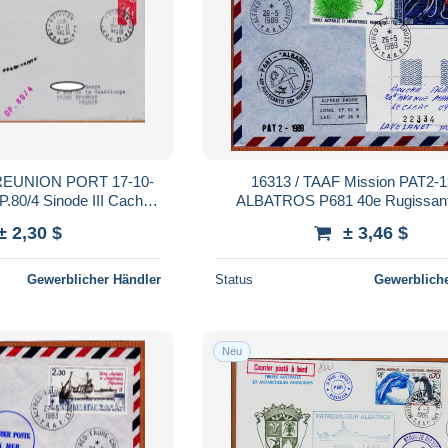
 REUNION PORT 17-10-
16313 / TAAF Mission PAT2-
80/4 Sinode III Cachet
ALBATROS P681 40e Rugissant
N-DUFRESNE T.A.A.F
Hurlants 26-05-1989 ALFRED-
± 2,30 $
± 3,46 $
CROZET
Gewerblicher Händler
Status
Gewerbliche
Neu