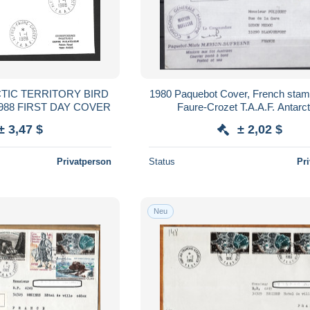
C TERRITORY BIRD
1980 Paquebot Cover, French stamp
WILSON PETRO 1988 FIRST DAY COVER
Faure-Crozet T.A.A.F. Antarct
± 3,47 $
± 2,02 $
Privatperson
Status
Pr
Neu