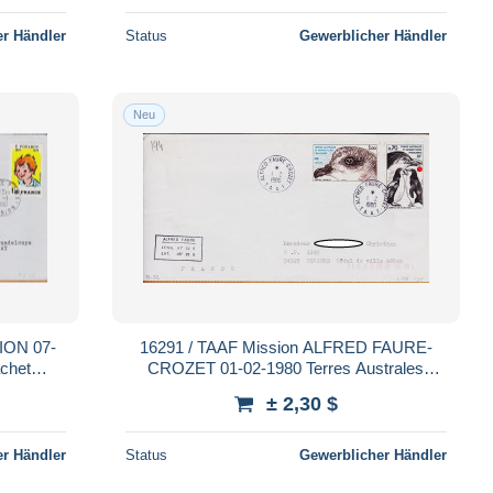
r Händler
Status
Gewerblicher Händler
Neu
ION 07-
16291 / TAAF Mission ALFRED FAURE-
chet
CROZET 01-02-1980 Terres Australes
ission
Antarctiques T.A.A.F N° 81-82
± 2,30 $
r Händler
Status
Gewerblicher Händler