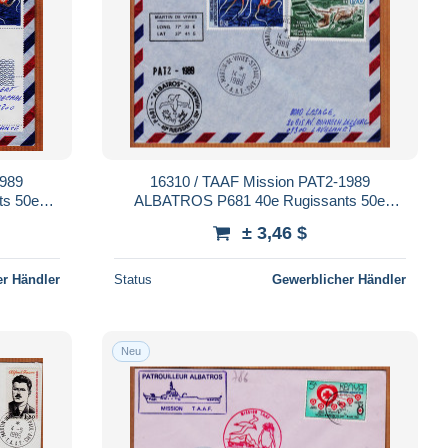
1989
16310 / TAAF Mission PAT2-1989
s 50e
ALBATROS P681 40e Rugissants 50e
FAURE-
Hurlants 14-06-1989 MARTIN-de-VIVIES
± 3,46 $
r Händler
Status
Gewerblicher Händler
Neu