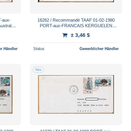
-aux-
16262 / Recommandé TAAF 01-02-1980
strales
PORT-aux-FRANCAIS KERGUELEN
T.A.A.F
Terres Australes Antartiques Françaises
± 3,46 $
2xN° 80
r Händler
Status
Gewerblicher Händler
Neu