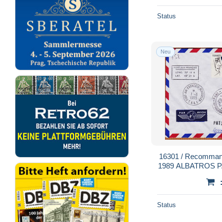
Status
Neu
16301 / Recomman
1989 ALBATROS P.6
Hurlants 01-06-1
Status