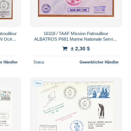
rouilleur
16318 / TAAF Mission Patrouilleur
ALBATROS P681 Marine Nationale Service
VIES
Mer KENYA 25-05-1985 ALFRED-FAURE-
± 2,30 $
CROZET
r Händler
Status
Gewerblicher Händler
Neu