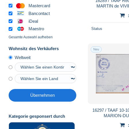
16289 / TAAF Re
Mastercard
MARTIN de VIV
Terres Australes A
Bancontact
iDeal
Maestro
Status
Gesamte Auswahl aufheben
Wohnsitz des Verkäufers
Neu
Weltweit
Übernehmen
16297 / TAAF 10-1
MARION-DU
Kategorie gesponsert durch
Commandant Mis
KERGUE