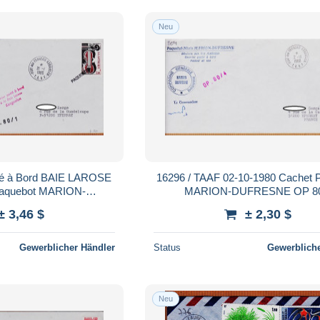
Neu
té à Bord BAIE LAROSE
16296 / TAAF 02-10-1980 Cachet 
Paquebot MARION-
MARION-DUFRESNE OP 80
mmandant Mission
Commandant Mission Iles Aust
± 3,46 $
± 2,30 $
LEN T.A.A.F
KERGUELEN T.A.A.F
Gewerblicher Händler
Status
Gewerbliche
Neu