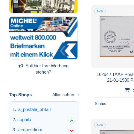
Neu
Soll hier Ihre Werbung
stehen?
16294 / TAAF Pos
21-01-1980 
DUFRESNE Co
KERGUE
Top-Shops
Alles sehen
Status
la_postale_phila
caphila
Neu
jacquesdirkx