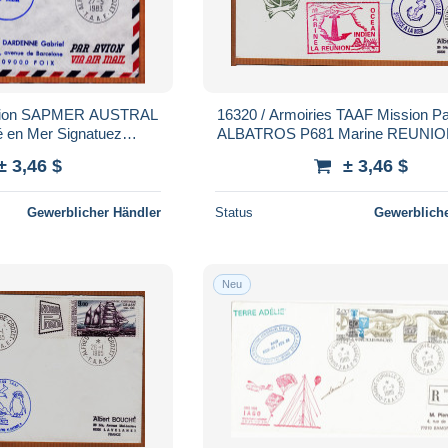
ssion SAPMER AUSTRAL
16320 / Armoiries TAAF Mission Pat
é en Mer Signatuez
ALBATROS P681 Marine REUNION Océan
-1983 ALFRED-FAURE-
INDIEN 1985 MARTIN-de-VI
± 3,46 $
± 3,46 $
ROZET
Gewerblicher Händler
Status
Gewerbliche
Neu