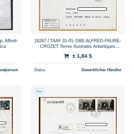
, Alfred-
16267 / TAAF 31-01-1980 ALFRED-FAURE-
ica
CROZET Terres Australes Antartiques
Françaises N° 83 T.A.A.F
± 1,84 $
ivatperson
Status
Gewerblicher Händler
Neu