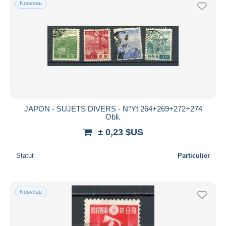
Nouveau
Uniquement en réduction
Livraison gratuite
Méthodes de paiement
PayPal
Virement bancaire
Visa
Mastercard
Bancontact
JAPON - SUJETS DIVERS - N°Yt 264+269+272+274
Obli.
iDeal
± 0,23 $US
Maestro
Tout désélectionner
Statut
Particulier
Résidence du vendeur
Monde entier
Nouveau