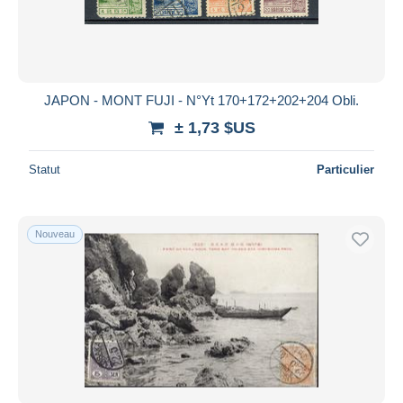
JAPON - MONT FUJI - N°Yt 170+172+202+204 Obli.
± 1,73 $US
Statut
Particulier
Nouveau