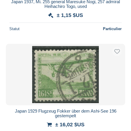
Japan 1937, Mi. 255 general Maresuke Nogi, 257 admiral
Heihachiro Togo, used
± 1,15 $US
Statut
Particulier
Japan 1929 Flugzeug Fokker über dem Ashi-See 196
gestempelt
± 16,02 $US