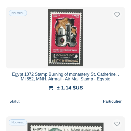
De
à
$US
$US
Uniquement en réduction
Nouveau
Livraison gratuite
Méthodes de paiement
PayPal
Virement bancaire
Visa
Mastercard
Bancontact
Egypt 1972 Stamp Burning of monastery St. Catherine, ,
iDeal
Mi 552, MNH, Airmail - Air Mail Stamp - Egypte
Maestro
± 1,14 $US
Tout désélectionner
Statut
Particulier
Résidence du vendeur
Monde entier
Nouveau