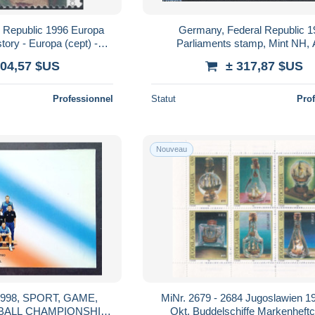
 Republic 1996 Europa
Germany, Federal Republic 1
tory - Europa (cept) -
Parliaments stamp, Mint NH, A
rt - Paintings
Architecture
404,57 $US
± 317,87 $US
Professionnel
Statut
Pro
Nouveau
998, SPORT, GAME,
MiNr. 2679 - 2684 Jugoslawien 19
BALL CHAMPIONSHIP
Okt. Buddelschiffe Markenheftc