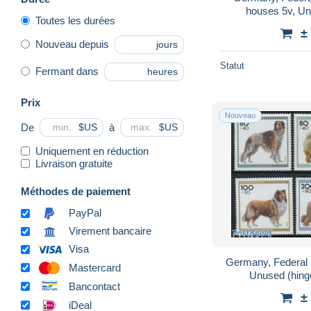
houses 5v, Unu
Toutes les durées
Arc
±
Nouveau depuis
jours
Statut
Fermant dans
heures
Prix
Nouveau
De
à
$US
$US
Uniquement en réduction
Livraison gratuite
Méthodes de paiement
PayPal
Virement bancaire
Visa
Germany, Federal 
Mastercard
Unused (hing
Bancontact
±
iDeal