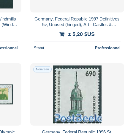
indmills
Germany, Federal Republic 1997 Definitives
s (Wind &
5v, Unused (hinged), Art - Castles &
Fortifications - Sculpture
± 5,20 $US
fessionnel
Statut
Professionnel
Nouveau
 Olympic
Germany, Federal Republic 1996 St.