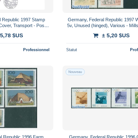
l Republic 1997 Stamp
Germany, Federal Republic 1997 W
Cover, Transport - Post -
5v, Unused (hinged), Various - Mill
Aircraft & Aviation
Water)
 5,78 $US
± 5,20 $US
Professionnel
Statut
Pro
Nouveau
l Republic 1996 Farm
Germany, Federal Republic 1996