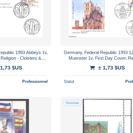
epublic 1993 Abbeys 1v,
Germany, Federal Republic 1993 1
Religion - Cloisters &
Muenster 1v, First Day Cover, Rel
bbeys
Churches, Temples, Mosques, Sy
 1,73 $US
± 1,73 $US
Professionnel
Statut
Pro
Nouveau