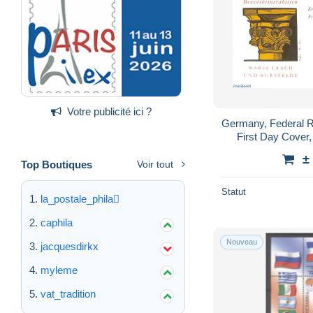
Votre publicité ici ?
Germany, Federal R
First Day Cover, 
A
±
Top Boutiques
Voir tout
Statut
la_postale_phila
caphila
Nouveau
jacquesdirkx
myleme
vat_tradition