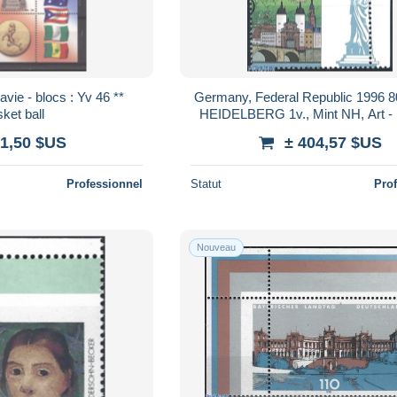
Germany, Federal Republic 1996 8
ket ball
HEIDELBERG 1v., Mint NH, Art - 
and Tunnels - Castles & Fortific
 1,50 $US
± 404,57 $US
Professionnel
Statut
Pro
Nouveau