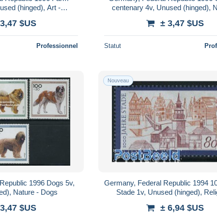
sed (hinged), Art -
centenary 4v, Unused (hinged), N
hitecture
Sport - Horses - Gymnastics - Oly
 3,47 $US
± 3,47 $US
Professionnel
Statut
Pro
Nouveau
Republic 1996 Dogs 5v,
Germany, Federal Republic 1994 1
ed), Nature - Dogs
Stade 1v, Unused (hinged), Reli
Churches, Temples, Mosque
 3,47 $US
± 6,94 $US
Synagogues..