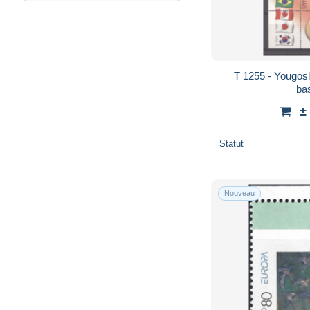
T 1255 - Yougoslavie - blocs : Yv 46 **
bas
±
Statut
Nouveau