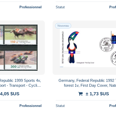
Professionnel
Statut
Pro
Nouveau
epublic 1999 Sports 4v,
Germany, Federal Republic 1992 
ort - Transport - Cycling
forest 1v, First Day Cover, Nat
 and mixed) - Aut..
Environment - Trees & Fore
 4,05 $US
± 1,73 $US
Professionnel
Statut
Pro