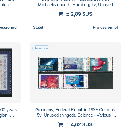
ature -
Michaelis church, Hamburg 1v, Unused
mpic G..
(hinged), Religion - Churches, Temples,
± 2,89 $US
Mosque..
fessionnel
Statut
Professionnel
Nouveau
000 years
Germany, Federal Republic 1999 Cosmos
gion -
5v, Unused (hinged), Science - Various -
s,
Astronomy - Holograms
± 4,62 $US