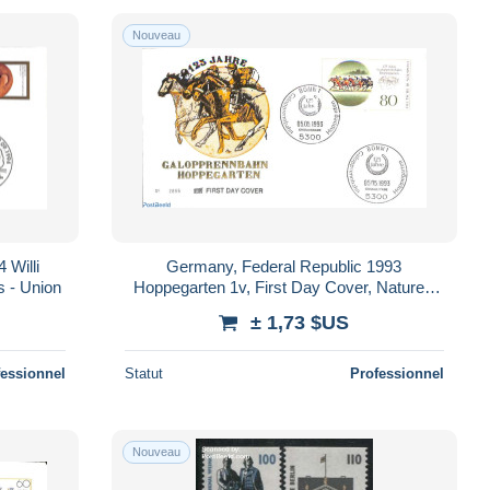
Nouveau
 Willi
Germany, Federal Republic 1993
s - Union
Hoppegarten 1v, First Day Cover, Nature -
Sport - Horses - Sport (other and mixed)
± 1,73 $US
fessionnel
Statut
Professionnel
Nouveau