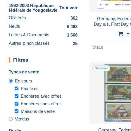
1992-2003 République
Tout voir
fédérale de Yougoslavie
Oblitérés
362
Germany, Federa
Day s/s, First Day 
Neufs
6 493
Motorcycles - 
±
Lettres & Documents
1 666
Autres & non classés
25
Statut
Filtres
Nouveau
Types de vente
En cours
Prix fixes
Enchères avec offres
Enchères sans offres
Maisons de vente
Vendus
Germany, Federa
Durée