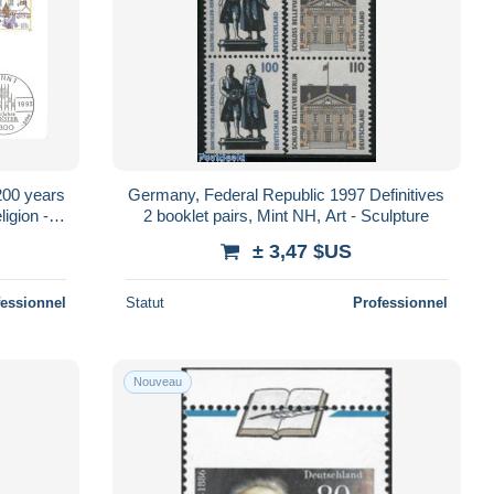
200 years
Germany, Federal Republic 1997 Definitives
igion -
2 booklet pairs, Mint NH, Art - Sculpture
nagog..
± 3,47 $US
fessionnel
Statut
Professionnel
Nouveau