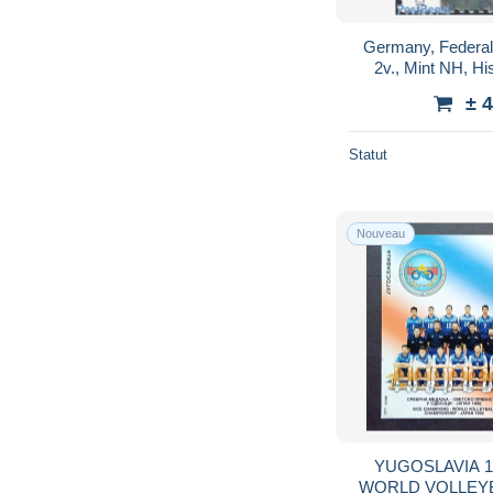
Germany, Federal
2v., Mint NH, His
Women - A
± 
Statut
Nouveau
YUGOSLAVIA 1
WORLD VOLLEY