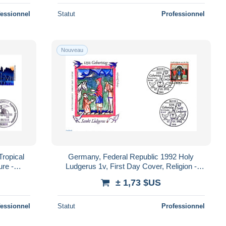
fessionnel
Statut
Professionnel
Nouveau
Tropical
Germany, Federal Republic 1992 Holy
ure -
Ludgerus 1v, First Day Cover, Religion -
sts
Religion
± 1,73 $US
fessionnel
Statut
Professionnel