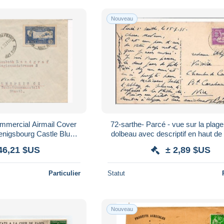
Nouveau
ercial Airmail Cover
72-sarthe- Parcé - vue sur la plage " éditio
nigsbourg Castle Blue
dolbeau avec descriptif en haut de 
en Alsace Postal History
46,21 $US
± 2,89 $US
Particulier
Statut
Nouveau