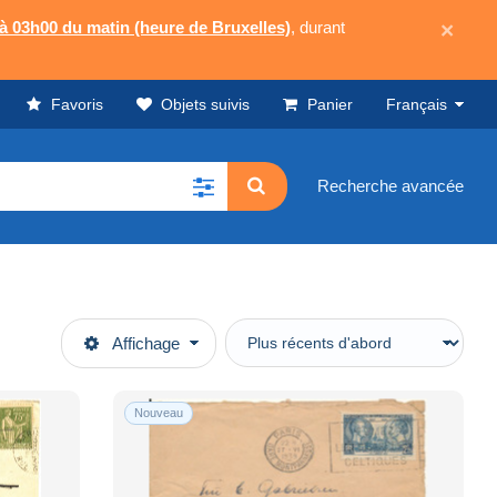
 à 03h00 du matin (heure de Bruxelles)
, durant
×
Favoris
Objets suivis
Panier
Français
Recherche avancée
Affichage
Nouveau