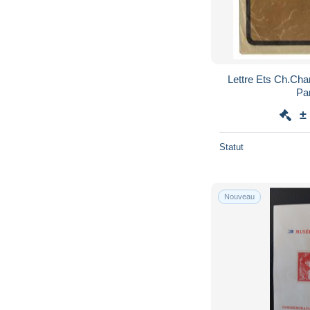
Lettre Ets Ch.Cha
Pa
±
Statut
Nouveau