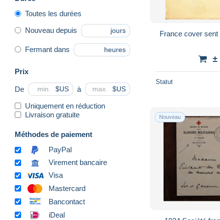
Toutes les durées
Nouveau depuis
jours
France cover sent
Fermant dans
heures
±
Prix
Statut
De
à
$US
$US
Uniquement en réduction
Livraison gratuite
Nouveau
Méthodes de paiement
PayPal
Virement bancaire
Visa
Mastercard
Bancontact
iDeal