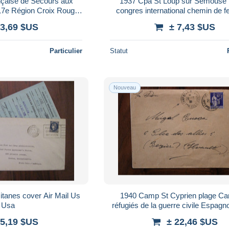
nçaise de Secours aux
1937 Cpa St Loup sur Semouse 
 17e Région Croix Rouge
congres international chemin de f
n cover Ob temporaire
 3,69 $US
± 7,43 $US
Particulier
Statut
Nouveau
tanes cover Air Mail Us
1940 Camp St Cyprien plage C
Usa
réfugiés de la guerre civile Espagn
España Guerra Civil Campo de Re
 5,19 $US
± 22,46 $US