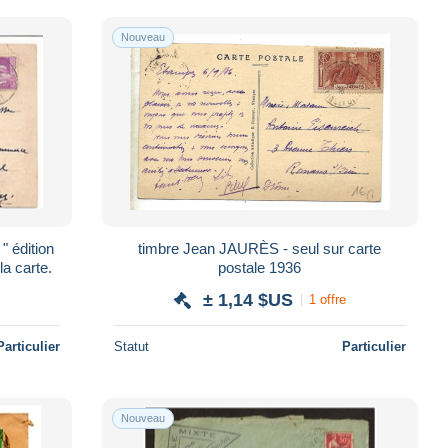
Nouveau
n
timbre Jean JAURÈS - seul sur carte
la carte.
postale 1936
± 1,14 $US
1 offre
Particulier
Statut
Particulier
Nouveau