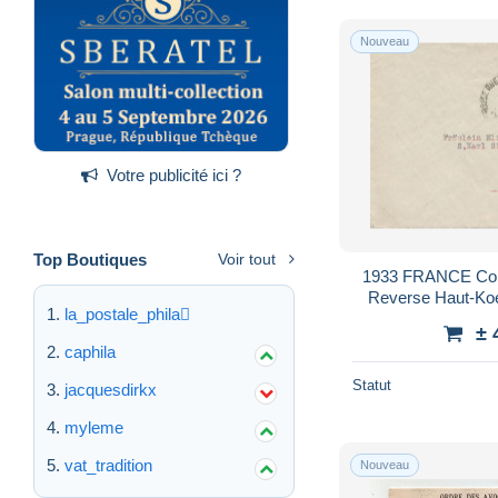
Nouveau
Votre publicité ici ?
Top Boutiques
Voir tout
1933 FRANCE Comm
Reverse Haut-Koe
la_postale_phila
Vignette Club Vosgi
± 
caphila
Statut
jacquesdirkx
myleme
vat_tradition
Nouveau