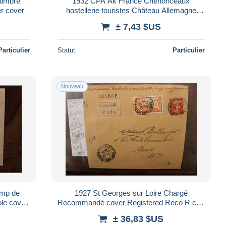
timbre
1932 CPA Ak France Chenonceaux
er cover
hostellerie touristes Château Allemagne
Bremen
± 7,43 $US
Particulier
Statut
Particulier
Nouveau
amp de
1927 St Georges sur Loire Chargé
ole cover
Recommandé cover Registered Reco R cire
fugiados
au dos
± 36,83 $US