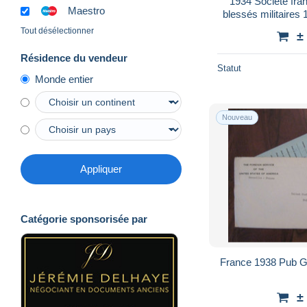
1934 Société fra
Maestro
blessés militaires
France Aiguillo
Tout désélectionner
±
Résidence du vendeur
Statut
Monde entier
Nouveau
Appliquer
Catégorie sponsorisée par
France 1938 Pub Gi
±