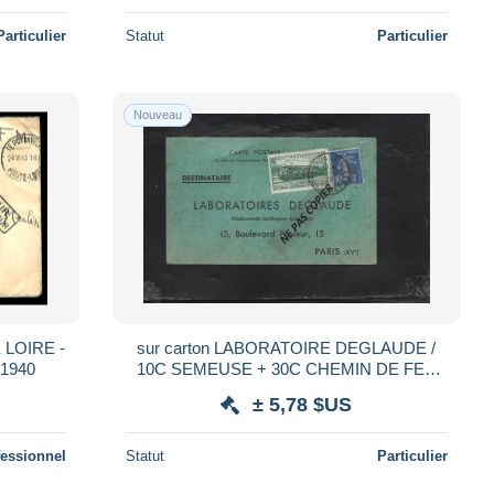
Particulier
Statut
Particulier
Nouveau
LOIRE -
sur carton LABORATOIRE DEGLAUDE /
-1940
10C SEMEUSE + 30C CHEMIN DE FER
oblit CHAMBON LA FORET LOIRET 1937
± 5,78 $US
fessionnel
Statut
Particulier