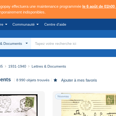
Mangopay effectuera une maintenance programmée
le 6 août de 01h00
emporairement indisponibles.
re
Communauté
Centre d'aide
s & Documents
45
1931-1940
Lettres & Documents
ents
8 990 objets trouvés
Ajouter à mes favoris
Nouveau