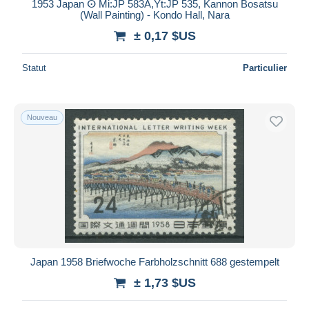
1953 Japan ⵙ Mi:JP 583A,Yt:JP 535, Kannon Bosatsu
(Wall Painting) - Kondo Hall, Nara
± 0,17 $US
Statut
Particulier
Nouveau
Japan 1958 Briefwoche Farbholzschnitt 688 gestempelt
± 1,73 $US