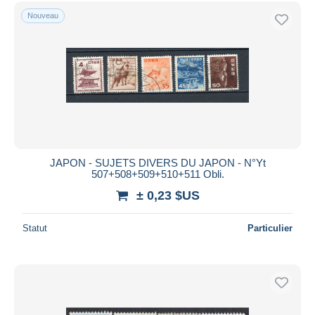
Uniquement en réduction
Nouveau
Livraison gratuite
Méthodes de paiement
PayPal
Virement bancaire
Visa
Mastercard
Bancontact
JAPON - SUJETS DIVERS DU JAPON - N°Yt
iDeal
507+508+509+510+511 Obli.
Maestro
± 0,23 $US
Tout désélectionner
Statut
Particulier
Résidence du vendeur
Monde entier