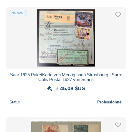
De
à
$US
$US
Uniquement en réduction
Nouveau
Livraison gratuite
Méthodes de paiement
PayPal
Virement bancaire
Visa
Mastercard
Bancontact
Saar 1925 PaketKarte von Merzig nach Strasbourg , Sarre
iDeal
Colis Postal 1927 voir Scans
Maestro
± 45,08 $US
Tout désélectionner
Statut
Professionnel
Résidence du vendeur
Monde entier