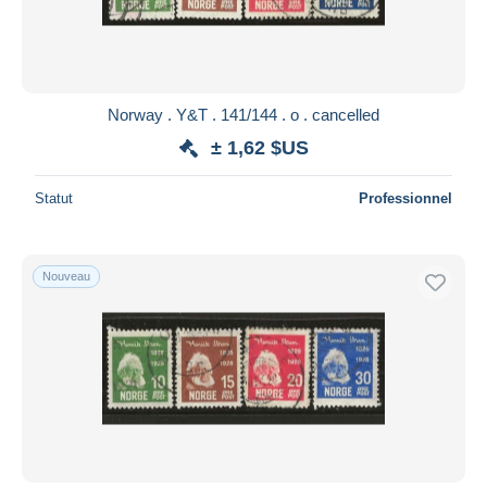
Norway . Y&T . 141/144 . o . cancelled
± 1,62 $US
Statut
Professionnel
Nouveau