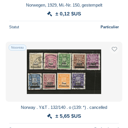
Norwegen, 1929, Mi.-Nr. 150, gestempelt
± 0,12 $US
Statut
Particulier
Nouveau
Norway . Y&T . 132/140 . o (139: *) . cancelled
± 5,65 $US