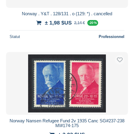
Norway . Y&T . 128/131 . o (129: *) . cancelled
± 1,98 $US
2,14 €
-20 %
Statut
Professionnel
Norway Nansen Refugee Fund 2v 1935 Canc SG#237-238
MI#174-175