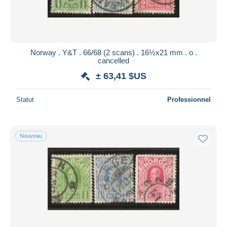
Norway . Y&T . 66/68 (2 scans) . 16½x21 mm . o .
cancelled
± 63,41 $US
Statut
Professionnel
Nouveau