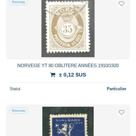
Nouveau
Uniquement en réduction
Livraison gratuite
Méthodes de paiement
PayPal
Virement bancaire
Visa
Mastercard
Bancontact
NORVEGE YT 80 OBLITERE ANNÉES 1910/1920
iDeal
± 0,12 $US
Maestro
Statut
Particulier
Tout désélectionner
Résidence du vendeur
Monde entier
Nouveau