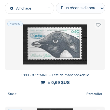
Types de vente
Affichage
Catégories principales
En cours
Timbres
Prix fixes
Antarctique
Nouveau
Enchères avec offres
Terres Australes et Antarctiques Françaises (TAAF)
Enchères sans offres
1980-1989
Maisons de vente
Vendus
Neufs
Durée
Toutes les durées
Nouveau
jours
1980 - 87 **MNH - Tête de manchot Adélie
depuis
± 0,69 $US
Fermant
heures
dans
Statut
Particulier
Prix
De
à
$US
$US