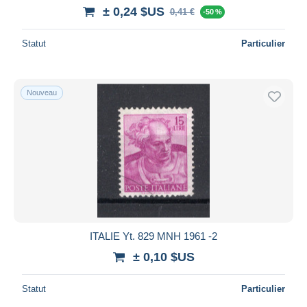
iDeal
± 0,24 $US
0,41 €
-50 %
Maestro
Statut
Particulier
Tout désélectionner
Résidence du vendeur
Monde entier
Nouveau
Appliquer
ITALIE Yt. 829 MNH 1961 -2
± 0,10 $US
Statut
Particulier