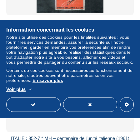
ITALIEN 1126-1128 mnh - Radsport, Cycling, Cyclisme -
ITALY
Information concernant les cookies
± 2,08 $US
Notre site utilise des cookies pour les finalités suivantes : vous
fournir les services demandés, assurer la sécurité sur notre
plateforme, garder en mémoire vos préférences afin de rendre
Statut
Professionnel
votre navigation plus agréable, réaliser des statistiques dans le
but d’adapter notre site à vos besoins, afficher des vidéos et
vous permettre de partager du contenu sur les réseaux sociaux.
Certains de ces cookies sont nécessaires au fonctionnement de
notre site, d’autres peuvent être paramétrés selon vos
préférences.
En savoir plus
Voir plus
ITALIE : 852-7 * MH – centenaire de l’unité italienne (1961)