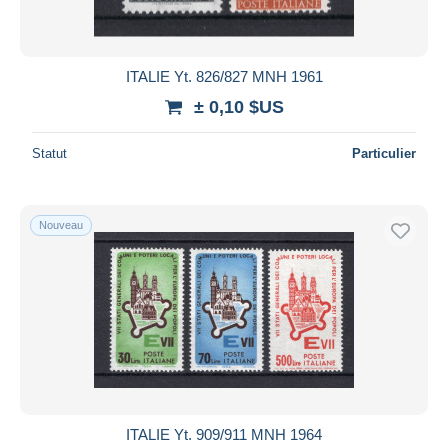
Toutes les durées
Nouveau
jours
ITALIE Yt. 826/827 MNH 1961
depuis
± 0,10 $US
Fermant
heures
dans
Statut
Particulier
Prix
De
à
$US
$US
Nouveau
Uniquement en réduction
Livraison gratuite
Méthodes de paiement
PayPal
Virement bancaire
Visa
Mastercard
Bancontact
ITALIE Yt. 909/911 MNH 1964