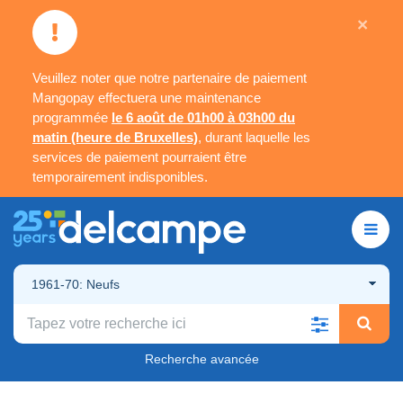
×
Veuillez noter que notre partenaire de paiement
Mangopay effectuera une maintenance
programmée
le 6 août de 01h00 à 03h00 du
matin (heure de Bruxelles)
, durant laquelle les
services de paiement pourraient être
temporairement indisponibles.
1961-70: Neufs
Recherche avancée