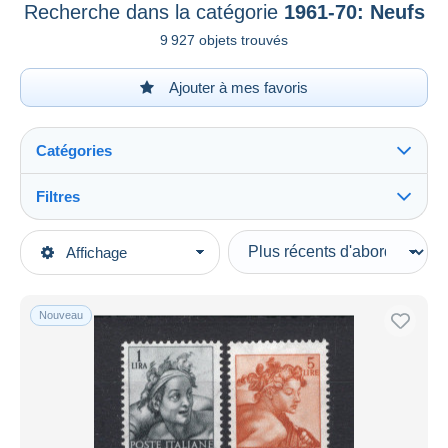
Recherche dans la catégorie
1961-70: Neufs
9 927 objets trouvés
Ajouter à mes favoris
Catégories
Filtres
Tout voir
Types de vente
Affichage
Catégories principales
En cours
Timbres
Prix fixes
Europe
Nouveau
Enchères avec offres
Italie
Enchères sans offres
1946-.. République
Maisons de vente
Vendus
1961-70: Neufs
Durée