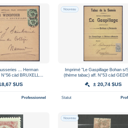
Nouveau
eausseries … Herman
Imprimé "Le Gaspillage Bohan s/
aire N°56 càd BRUXELLES
(thème tabac) aff. N°53 càd GED
ur NAMUR (au dos: càd
NOV 189? Pour WAEREGHEM (W
18,67 $US
± 20,74 $US
rrivée
Professionnel
Statut
Pro
Nouveau