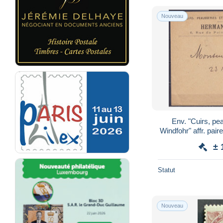
Nouveau
Env. "Cuirs, p
Windfohr" affr. p
/3 JUIL 1895 po
± 
a
Statut
Nouveau