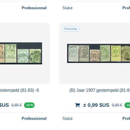
Professionnel
Statut
Pro
Nouveau
estempeld (81-83) -6
(B) Jaar 1907 gestempeld (81-8
 $US
± 0,99 $US
0,95 €
0,95 €
-10 %
-1
Professionnel
Statut
Pro