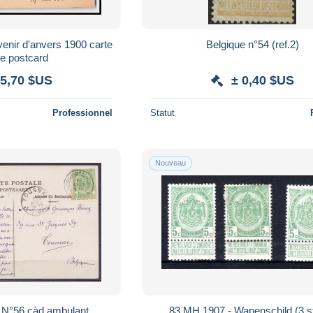
enir d'anvers 1900 carte
Belgique n°54 (ref.2)
le postcard
 5,70 $US
± 0,40 $US
Professionnel
Statut
Nouveau
. N°56 càd ambulant
83 MH 1907 - Wapenschild (3 s