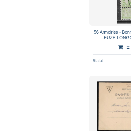
56 Armoiries - Bonne valeur - Oblit. centrale
LEUZE-LONGC
±
Statut