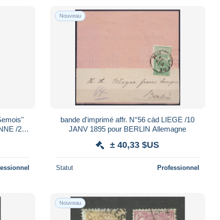
Nouveau
Semois"
bande d'imprimé affr. N°56 càd LIEGE /10
INNE /22
JANV 1895 pour BERLIN Allemagne
aregem)
± 40,33 $US
fessionnel
Statut
Professionnel
Nouveau