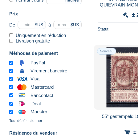
heures
QUIEVRAIN-MONS
1907 p
Prix
± 
De
à
$US
$US
Statut
Uniquement en réduction
Livraison gratuite
Nouveau
Méthodes de paiement
PayPal
Virement bancaire
Visa
Mastercard
Bancontact
iDeal
Maestro
55° gestempeld 1
Tout désélectionner
±
Résidence du vendeur