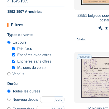
1849-1909
1893-1907 Armoiries
22551 belgique souv
posta
Filtres
±
Types de vente
Statut
En cours
Prix fixes
Enchères avec offres
Nouveau
Enchères sans offres
Maisons de vente
Vendus
Durée
Toutes les durées
Nouveau depuis
jours
CP Roisin affr
Fermant dans