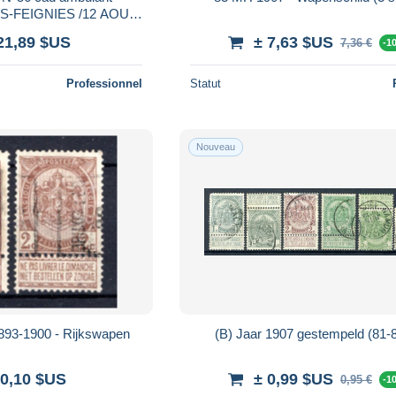
-FEIGNIES /12 AOUT
our TOURNAI
21,89 $US
± 7,63 $US
7,36 €
-1
Professionnel
Statut
Nouveau
893-1900 - Rijkswapen
(B) Jaar 1907 gestempeld (81-8
 0,10 $US
± 0,99 $US
0,95 €
-1