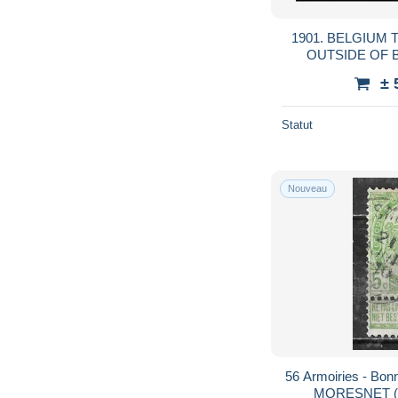
1901. BELGIUM TO GREECE 5C USED
OUTSIDE OF 
ADMITTED - TAXE
± 
M
Statut
Nouveau
56 Armoiries - Bonne valeur - Oblit. centrale
MORESNET (B