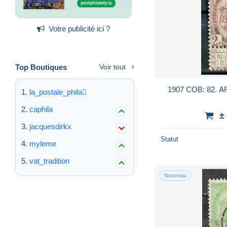
Votre publicité ici ?
Top Boutiques
Voir tout
1907 COB: 82. 
la_postale_phila
caphila
±
jacquesdirkx
Statut
myleme
vat_tradition
Nouveau