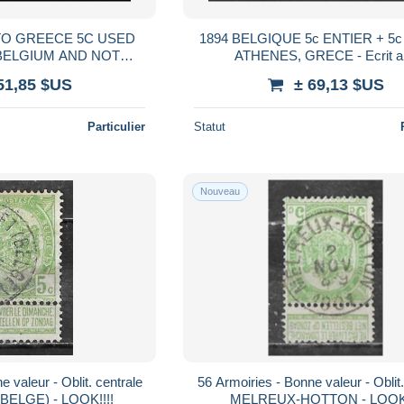
1894 BELGIQUE 5c ENTIER + 5c 
BELGIUM AND NOT
ATHENES, GRECE - Ecrit a le
D - SENT AS PRINTED
SECRETAIRE TIMBROPHILE D'
51,85 $US
± 69,13 $US
ATTER
Particulier
Statut
Nouveau
56 Armoiries - Bonne valeur - Oblit. centrale
ELGE) - LOOK!!!!
MELREUX-HOTTON - LOOK!