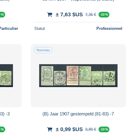
± 7,63 $US
7,36 €
0 %
-10 %
Particulier
Statut
Professionnel
Nouveau
3) -3
(B) Jaar 1907 gestempeld (81-83) -7
± 0,99 $US
0,95 €
0 %
-10 %