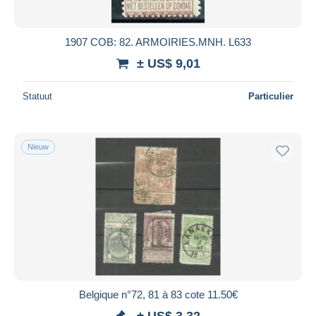
1907 COB: 82. ARMOIRIES.MNH. L633
± US$ 9,01
Statuut
Particulier
Nieuw
Belgique n°72, 81 à 83 cote 11.50€
± US$ 3,32