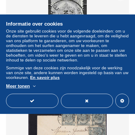
Informatie over cookies
Onze site gebruikt cookies voor de volgende doeleinden: om u
de diensten te leveren die u hebt aangevraagd, om de veiligheid
van ons platform te garanderen, om uw voorkeuren te
onthouden om het surfen aangenamer te maken, om
statistieken te verzamelen om onze site aan te passen aan uw
behoeften, om video's weer te geven en om u in staat te stellen
53 Armoiries - Bonne valeur - Oblit. centrale WAVRE -
inhoud te delen op sociale netwerken.
LOOK!!!!
Sommige van deze cookies zijn noodzakelijk voor de werking
± US$ 0,87
van onze site, andere kunnen worden ingesteld op basis van uw
voorkeuren.
En savoir plus
Statuut
Particulier
Meer tonen
Nieuw