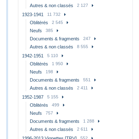
Autres & non classés
2 127
1923-1941
11 732
Oblitérés
2 545
Neufs
385
Documents & fragments
247
Autres & non classés
8 555
1942-1951
5 110
Oblitérés
1 950
Neufs
198
Documents & fragments
551
Autres & non classés
2 411
1952-1987
5 155
Oblitérés
499
Neufs
757
Documents & fragments
1 288
Autres & non classés
2 611
1996-2013 Vignettes [TRV]
552