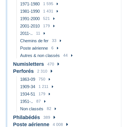
1971-1980
1 595
1981-1990
1 431
1991-2000
521
2001-2010
179
2011-..
11
Chemins de fer
33
Poste aérienne
6
Autres & non classés
44
Numisletters
470
Perforés
2 310
1863-09
750
1909-34
1 211
1934-51
179
1951-..
87
Non classés
82
Philabédés
389
Poste aérienne
4 008