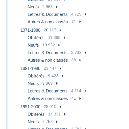
Neufs
9 963
Lettres & Documents
4 729
Autres & non classés
71
1971-1980
26 117
Oblitérés
11 365
Neufs
10 932
Lettres & Documents
3 732
Autres & non classés
88
1981-1990
23 447
Oblitérés
9 423
Neufs
9 869
Lettres & Documents
4 114
Autres & non classés
41
1991-2000
28 010
Oblitérés
14 331
Neufs
9 753
3 784