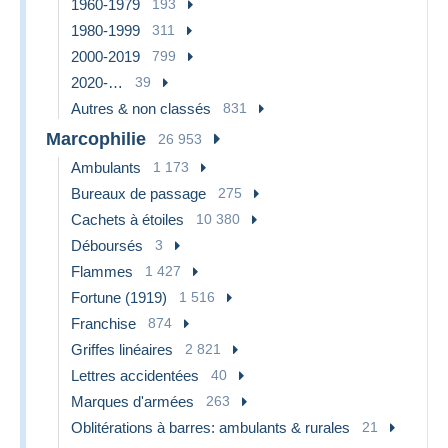
1960-1979
193
1980-1999
311
2000-2019
799
2020-…
39
Autres & non classés
831
Marcophilie
26 953
Ambulants
1 173
Bureaux de passage
275
Cachets à étoiles
10 380
Déboursés
3
Flammes
1 427
Fortune (1919)
1 516
Franchise
874
Griffes linéaires
2 821
Lettres accidentées
40
Marques d'armées
263
Oblitérations à barres: ambulants & rurales
21