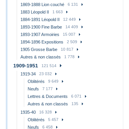
1869-1888 Lion couché
6 131
1883 Léopold II
1 663
1884-1891 Léopold II
12 449
1893-1900 Fine Barbe
14 409
1893-1907 Armoiries
15 007
1894-1896 Expositions
2 509
1905 Grosse Barbe
10 817
Autres & non classés
1 778
1909-1951
121 514
1919-34
23 032
Oblitérés
9 649
Neufs
7 177
Lettres & Documents
6 071
Autres & non classés
135
1935-40
16 328
Oblitérés
5 457
Neufs
6 458