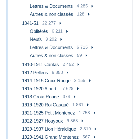
Lettres & Documents
4 285
Autres & non classés
128
1941-51
22 277
Oblitérés
6 211
Neufs
9 292
Lettres & Documents
6 715
Autres & non classés
59
1910-1911 Caritas
2 452
1912 Pellens
6 853
1914-1915 Croix-Rouge
2 155
1915-1920 Albert I
7 629
1918 Croix-Rouge
374
1919-1920 Roi Casqué
1 861
1921-1925 Petit Montenez
1 758
1922-1927 Houyoux
9 565
1929-1937 Lion Héraldique
2 319
1929-1941 Grand Montenez
567