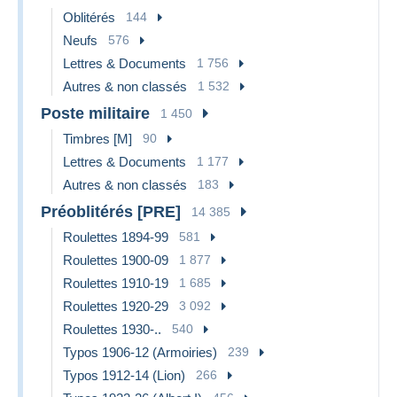
Oblitérés
144
Neufs
576
Lettres & Documents
1 756
Autres & non classés
1 532
Poste militaire
1 450
Timbres [M]
90
Lettres & Documents
1 177
Autres & non classés
183
Préoblitérés [PRE]
14 385
Roulettes 1894-99
581
Roulettes 1900-09
1 877
Roulettes 1910-19
1 685
Roulettes 1920-29
3 092
Roulettes 1930-..
540
Typos 1906-12 (Armoiries)
239
Typos 1912-14 (Lion)
266