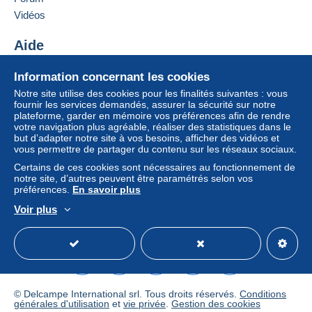
Vidéos
Aide
Centre d'aide
Information concernant les cookies
Acheter sur Delcampe
Notre site utilise des cookies pour les finalités suivantes : vous
Vendre sur Delcampe
fournir les services demandés, assurer la sécurité sur notre
plateforme, garder en mémoire vos préférences afin de rendre
Un site sécurisé
votre navigation plus agréable, réaliser des statistiques dans le
but d’adapter notre site à vos besoins, afficher des vidéos et
vous permettre de partager du contenu sur les réseaux sociaux.
Certains de ces cookies sont nécessaires au fonctionnement de
notre site, d’autres peuvent être paramétrés selon vos
préférences.
En savoir plus
Voir plus
Français
USD
Mode standard
America/
© Delcampe International srl. Tous droits réservés.
Conditions
générales d'utilisation
et
vie privée
.
Gestion des cookies