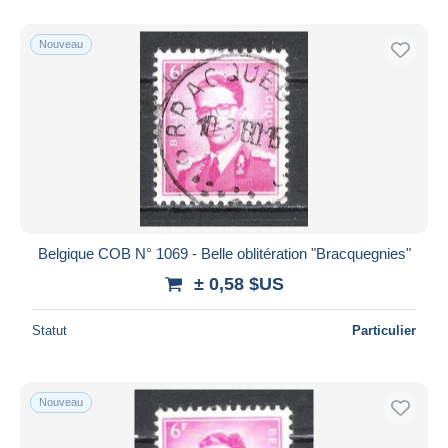
De
à
$US
$US
Uniquement en réduction
Nouveau
Livraison gratuite
Méthodes de paiement
PayPal
Virement bancaire
Visa
Mastercard
Bancontact
Belgique COB N° 1069 - Belle oblitération "Bracquegnies"
iDeal
± 0,58 $US
Maestro
Tout désélectionner
Statut
Particulier
Résidence du vendeur
Monde entier
Nouveau