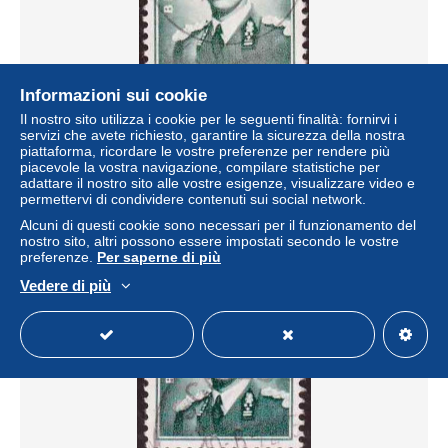
Informazioni sui cookie
België 1958, nr 1066 - USED / GESTEMPELD /
Il nostro sito utilizza i cookie per le seguenti finalità: fornirvi i
OBLITERE - Catw. 0,15€
servizi che avete richiesto, garantire la sicurezza della nostra
piattaforma, ricordare le vostre preferenze per rendere più
± 0,06 USD
piacevole la vostra navigazione, compilare statistiche per
adattare il nostro sito alle vostre esigenze, visualizzare video e
permettervi di condividere contenuti sui social network.
Stato
Residenziale
Alcuni di questi cookie sono necessari per il funzionamento del
nostro sito, altri possono essere impostati secondo le vostre
preferenze.
Per saperne di più
Nuovo
Vedere di più