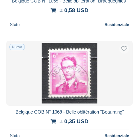
Belgique COB N° 1069 - Belle oblitération "Bracquegnies"
Maestro
± 0,58 USD
Deselezionare tutto
Stato
Residenziale
Residenza del venditore
Tutto il mondo
Nuovo
Aggiorna
Belgique COB N° 1069 - Belle oblitération "Beauraing"
± 0,35 USD
Stato
Residenziale