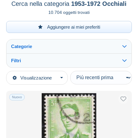
Cerca nella categoria
1953-1972 Occhiali
10.704 oggetti trovati
Aggiungere ai miei preferiti
Categorie
Filtri
Vedi tutto
Tipo di vendita
Visualizzazione
Categorie principali
In corso
Francobolli
Prezzo fisso
Europa
Nuovo
Asta con offerte
Belgio
Aste senza offerte
1951-....
Casa d'aste
Venduti
1953-1972 Occhiali
Durata