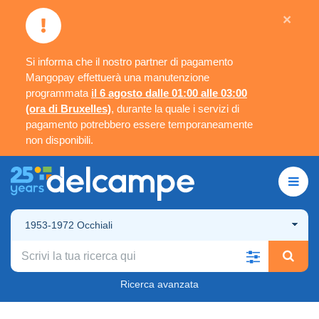
×
Si informa che il nostro partner di pagamento
Mangopay effettuerà una manutenzione
programmata
il 6 agosto dalle 01:00 alle 03:00
(ora di Bruxelles)
, durante la quale i servizi di
pagamento potrebbero essere temporaneamente
non disponibili.
1953-1972 Occhiali
Ricerca avanzata