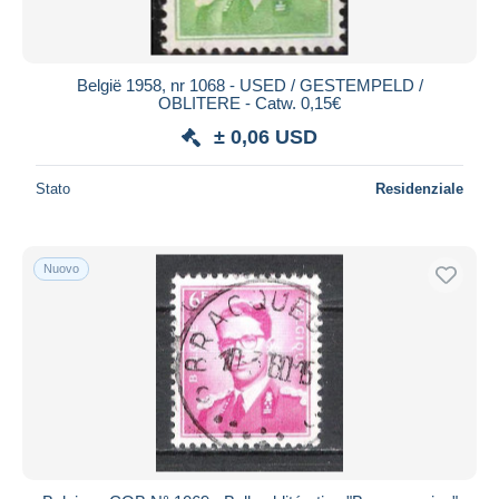
Tutte le durate
Nuovo da
giorni
België 1958, nr 1068 - USED / GESTEMPELD /
OBLITERE - Catw. 0,15€
Chiude fra
ora
± 0,06 USD
Prezzo
Stato
Residenziale
Dalle
a
USD
USD
Solo sconto
Spedizione gratuita
Nuovo
Metodi di pagamento
PayPal
Bonifico bancario
Visa
Mastercard
Bancontact
iDeal