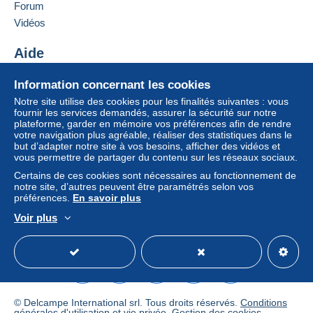
Forum
Vidéos
Aide
Centre d'aide
Information concernant les cookies
Acheter sur Delcampe
Notre site utilise des cookies pour les finalités suivantes : vous
Vendre sur Delcampe
fournir les services demandés, assurer la sécurité sur notre
plateforme, garder en mémoire vos préférences afin de rendre
Un site sécurisé
votre navigation plus agréable, réaliser des statistiques dans le
but d’adapter notre site à vos besoins, afficher des vidéos et
vous permettre de partager du contenu sur les réseaux sociaux.
Certains de ces cookies sont nécessaires au fonctionnement de
notre site, d’autres peuvent être paramétrés selon vos
préférences.
En savoir plus
Voir plus
Français
USD
Mode standard
America/
© Delcampe International srl. Tous droits réservés.
Conditions
générales d'utilisation
et
vie privée
.
Gestion des cookies